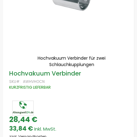
Hochvakuum Verbinder für zwei
Schlauchkupplungen
Zum
Hochvakuum Verbinder
Anfang
der
SKU
AWHVHOCN
Bildgalerie
KURZFRISTIG LIEFERBAR
springen
28,44 €
33,84 €
zzgl. Versandkosten