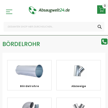
Zum
Inhalt
0
springen
SEA
BÖRDELROHR
Bördelrohre
Abzweige