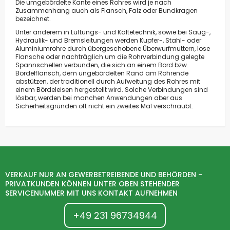
Die umgebördelte Kante eines Rohres wird je nach
Zusammenhang auch als Flansch, Falz oder Bundkragen
bezeichnet.
Unter anderem in Lüftungs- und Kältetechnik, sowie bei Saug-,
Hydraulik- und Bremsleitungen werden Kupfer-, Stahl- oder
Aluminiumrohre durch übergeschobene Überwurfmuttern, lose
Flansche oder nachträglich um die Rohrverbindung gelegte
Spannschellen verbunden, die sich an einem Bord bzw.
Bördelflansch, dem ungebördelten Rand am Rohrende
abstützen, der traditionell durch Aufweitung des Rohres mit
einem Bördeleisen hergestellt wird. Solche Verbindungen sind
lösbar, werden bei manchen Anwendungen aber aus
Sicherheitsgründen oft nicht ein zweites Mal verschraubt.
VERKAUF NUR AN GEWERBETREIBENDE UND BEHÖRDEN -
PRIVATKUNDEN KÖNNEN UNTER OBEN STEHENDER
SERVICENUMMER MIT UNS KONTAKT AUFNEHMEN
+49 231 96734944