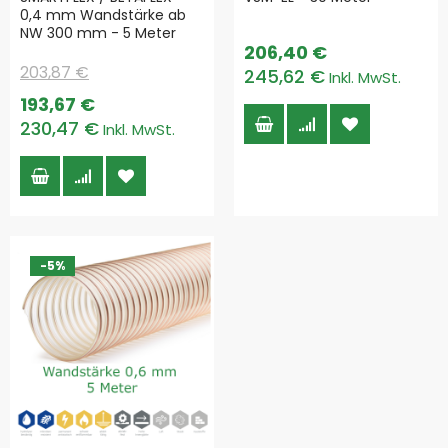
0,4 mm Wandstärke ab
NW 300 mm - 5 Meter
206,40 €
203,87 €
245,62 €
Special
193,67 €
Price
230,47 €
-5%