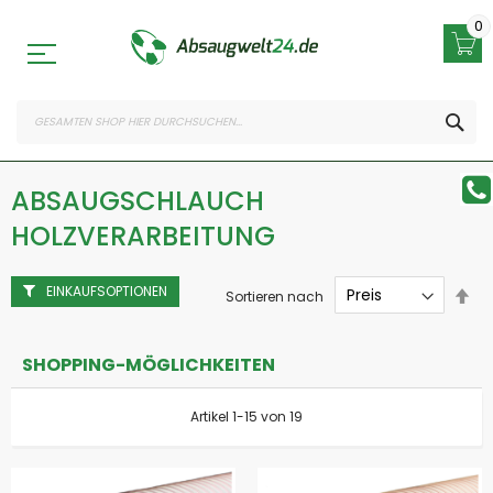
Zum
Inhalt
0
springen
SEA
ABSAUGSCHLAUCH
HOLZVERARBEITUNG
EINKAUFSOPTIONEN
Abs
Sortieren nach
sor
SHOPPING-MÖGLICHKEITEN
Artikel
1
-
15
von
19