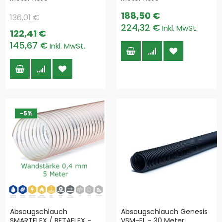
188,50 €
136,01 €
224,32 €
Special
122,41 €
Price
145,67 €
-5%
Absaugschlauch
Absaugschlauch Genesis
SMARTFLEX / BETAFLEX -
VSM-EL - 30 Meter