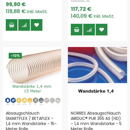
Special
99,90 €
Price
Special
117,72 €
118,88 €
Price
140,09 €
-10%
Absaugschlauch
NORRES Absaugschlauch
SMARTFLEX / BETAFLEX -
AIRDUC® PUR 355 AS (HD)
1,4 mm Wandstärke - 15-
- 1,4 mm Wandstärke - 5
Meter Rolle
Meter Rolle