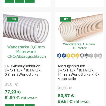
-10%
-8%
CNC Absaugschlauch
Absaugschlauch
SMARTFLEX / BETAFLEX -
SMARTFLEX / BETAFLEX -
0,8 mm Wandstärke
1,4 mm Wandstärke - 10-
Meter Rolle
85,81 €
90,68 €
Special
77,23 €
Price
Special
83,87 €
91,90 €
Price
99,81 €