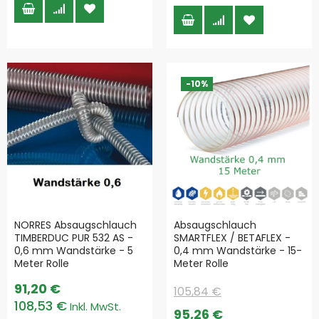
-10%
NORRES Absaugschlauch
Absaugschlauch
TIMBERDUC PUR 532 AS -
SMARTFLEX / BETAFLEX -
0,6 mm Wandstärke - 5
0,4 mm Wandstärke - 15-
Meter Rolle
Meter Rolle
91,20 €
105,84 €
108,53 €
Special
95,26 €
Price