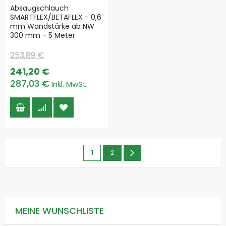
Absaugschlauch
SMARTFLEX/BETAFLEX - 0,6
mm Wandstärke ab NW
300 mm - 5 Meter
253,89 €
Special
241,20 €
Price
287,03 €
Seite
Sie
Seite
Seite
Weiter
1
2
lesen
gerade
die
MEINE WUNSCHLISTE
Seite