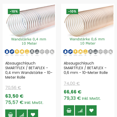
-10%
-10%
Absaugschlauch
Absaugschlauch
SMARTFLEX / BETAFLEX -
SMARTFLEX / BETAFLEX -
0,4 mm Wandstärke - 10-
0,6 mm - 10-Meter Rolle
Meter Rolle
74,00 €
70,56 €
Special
66,66 €
Special
Price
63,50 €
79,33 €
Price
75,57 €