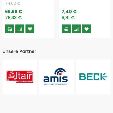
74,00 €
Special
66,66 €
7,40 €
Price
79,33 €
8,81 €
Unsere Partner