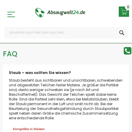
Zum
Inhalt
0
springen
SEA
FAQ
Staub – was sollten Sie wissen
?
Staub besteht aus sichtbaren und unsichtbaren, schwebenden
und abgesetzten Teilchen fester Materie. Je größer die Partikel
sind, desto weniger schweben sie (je nach Art und
Beschaffenheit). Das Gewicht der Teilchen spielt dabei keine
Rolle. Sind die Partikel sehr klein, etwa bei Metallstäuben, bleibt
der Staub permanent in der Luft und sinkt nicht ab. Bei der
Beurteilung der Gesundheitsgefährdung durch Staubpartikel
spielt neben deren Größe die chemische Zusammensetzung
eine entscheidende Rolle.