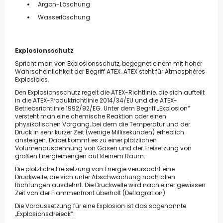
Argon-Löschung
Wasserlöschung
Explosionsschutz
Spricht man von Explosionsschutz, begegnet einem mit hoher
Wahrscheinlichkeit der Begriff ATEX. ATEX steht für Atmosphères
Explosibles.
Den Explosionsschutz regelt die ATEX-Richtlinie, die sich aufteilt
in die ATEX-Produktrichtlinie 2014/34/EU und die ATEX-
Betriebsrichtlinie 1992/92/EG. Unter dem Begriff „Explosion“
versteht man eine chemische Reaktion oder einen
physikalischen Vorgang, bei dem die Temperatur und der
Druck in sehr kurzer Zeit (wenige Millisekunden) erheblich
ansteigen. Dabei kommt es zu einer plötzlichen
Volumenausdehnung von Gasen und der Freisetzung von
großen Energiemengen auf kleinem Raum.
Die plötzliche Freisetzung von Energie verursacht eine
Druckwelle, die sich unter Abschwächung nach allen
Richtungen ausdehnt. Die Druckwelle wird nach einer gewissen
Zeit von der Flammenfront überholt (Deflagration).
Die Voraussetzung für eine Explosion ist das sogenannte
„Explosionsdreieck“: