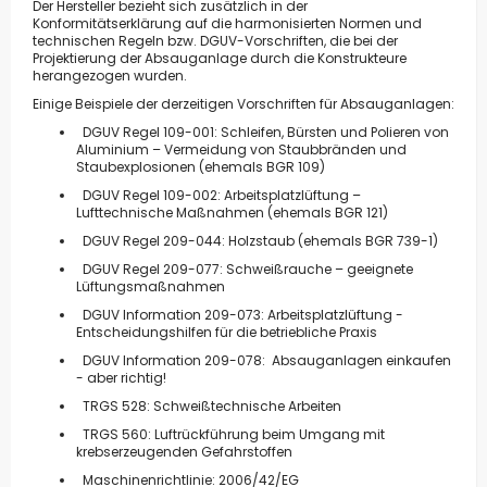
Der Hersteller bezieht sich zusätzlich in der
Konformitätserklärung auf die harmonisierten Normen und
technischen Regeln bzw. DGUV-Vorschriften, die bei der
Projektierung der Absauganlage durch die Konstrukteure
herangezogen wurden.
Einige Beispiele der derzeitigen Vorschriften für Absauganlagen:
DGUV Regel 109-001: Schleifen, Bürsten und Polieren von
Aluminium – Vermeidung von Staubbränden und
Staubexplosionen (ehemals BGR 109)
DGUV Regel 109-002: Arbeitsplatzlüftung –
Lufttechnische Maßnahmen (ehemals BGR 121)
DGUV Regel 209-044: Holzstaub (ehemals BGR 739-1)
DGUV Regel 209-077: Schweißrauche – geeignete
Lüftungsmaßnahmen
DGUV Information 209-073: Arbeitsplatzlüftung -
Entscheidungshilfen für die betriebliche Praxis
DGUV Information 209-078: Absauganlagen einkaufen
- aber richtig!
TRGS 528: Schweißtechnische Arbeiten
TRGS 560: Luftrückführung beim Umgang mit
krebserzeugenden Gefahrstoffen
Maschinenrichtlinie: 2006/42/EG