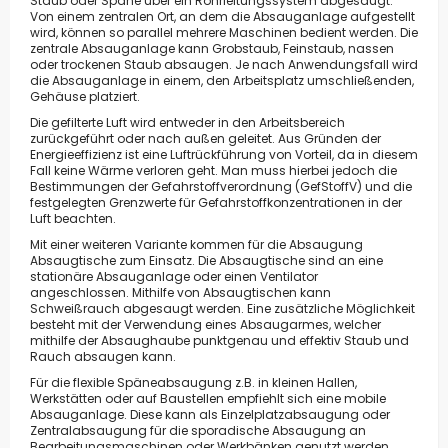
Staub oder Späne über ein Rohrleitungssystem abgesaugt.
Von einem zentralen Ort, an dem die Absauganlage aufgestellt
wird, können so parallel mehrere Maschinen bedient werden. Die
zentrale Absauganlage kann Grobstaub, Feinstaub, nassen
oder trockenen Staub absaugen. Je nach Anwendungsfall wird
die Absauganlage in einem, den Arbeitsplatz umschließenden,
Gehäuse platziert.
Die gefilterte Luft wird entweder in den Arbeitsbereich
zurückgeführt oder nach außen geleitet. Aus Gründen der
Energieeffizienz ist eine Luftrückführung von Vorteil, da in diesem
Fall keine Wärme verloren geht. Man muss hierbei jedoch die
Bestimmungen der
Gefahrstoffverordnung
(GefStoffV) und die
festgelegten Grenzwerte für Gefahrstoffkonzentrationen in der
Luft beachten.
Mit einer weiteren Variante kommen für die Absaugung
Absaugtische zum Einsatz. Die Absaugtische sind an eine
stationäre Absauganlage oder einen Ventilator
angeschlossen. Mithilfe von Absaugtischen kann
Schweißrauch abgesaugt werden. Eine zusätzliche Möglichkeit
besteht mit der Verwendung eines Absaugarmes, welcher
mithilfe der Absaughaube punktgenau und effektiv Staub und
Rauch absaugen kann.
Für die flexible Späneabsaugung z.B. in kleinen Hallen,
Werkstätten oder auf Baustellen empfiehlt sich eine mobile
Absauganlage. Diese kann als Einzelplatzabsaugung oder
Zentralabsaugung für die sporadische Absaugung an
Bearbeitungsmaschinen oder Werkbänken genutzt werden.