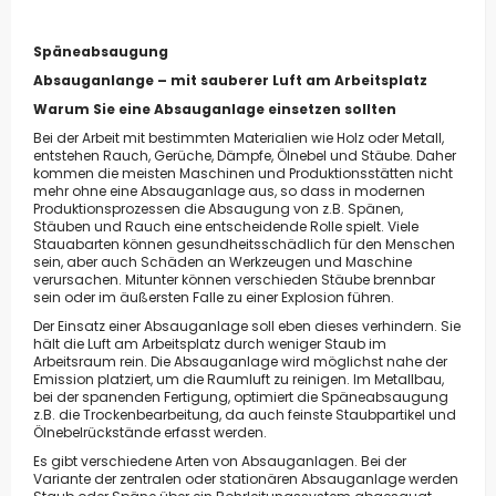
Späneabsaugung
Absauganlange – mit sauberer Luft am Arbeitsplatz
Warum Sie eine Absauganlage einsetzen sollten
Bei der Arbeit mit bestimmten Materialien wie Holz oder Metall,
entstehen Rauch, Gerüche, Dämpfe, Ölnebel und Stäube. Daher
kommen die meisten Maschinen und Produktionsstätten nicht
mehr ohne eine Absauganlage aus, so dass in modernen
Produktionsprozessen die Absaugung von z.B. Spänen,
Stäuben und Rauch eine entscheidende Rolle spielt. Viele
Stauabarten können gesundheitsschädlich für den Menschen
sein, aber auch Schäden an Werkzeugen und Maschine
verursachen. Mitunter können verschieden Stäube brennbar
sein oder im äußersten Falle zu einer Explosion führen.
Der Einsatz einer Absauganlage soll eben dieses verhindern. Sie
hält die Luft am Arbeitsplatz durch weniger Staub im
Arbeitsraum rein. Die Absauganlage wird möglichst nahe der
Emission
platziert, um die Raumluft zu reinigen. Im Metallbau,
bei der spanenden Fertigung, optimiert die Späneabsaugung
z.B. die Trockenbearbeitung, da auch feinste Staubpartikel und
Ölnebelrückstände erfasst werden.
Es gibt verschiedene Arten von Absauganlagen. Bei der
Variante der zentralen oder stationären Absauganlage werden