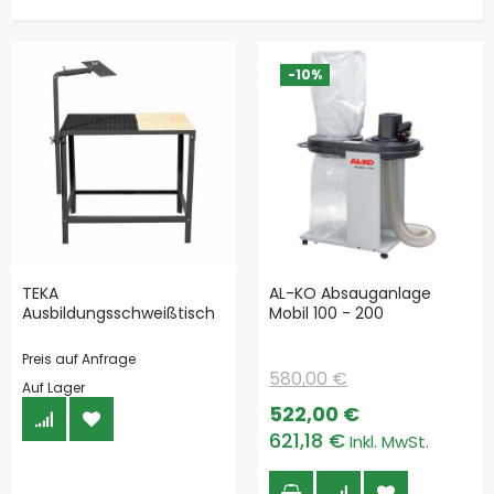
-10%
TEKA
AL-KO Absauganlage
Ausbildungsschweißtisch
Mobil 100 - 200
Preis auf Anfrage
580,00 €
Auf Lager
Special
522,00 €
Price
621,18 €