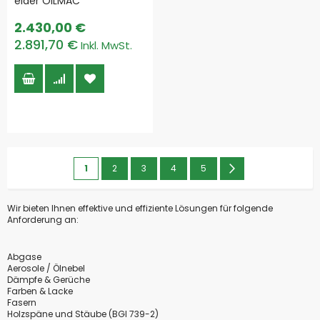
eider OILMAC
2.430,00 €
2.891,70 €
Seite
Sie
Seite
Seite
Seite
Seite
Seite
Weiter
1
2
3
4
5
lesen
Wir bieten Ihnen effektive und effiziente Lösungen für folgende
gerade
Anforderung an:
die
Seite
Abgase
Aerosole / Ölnebel
Dämpfe & Gerüche
Farben & Lacke
Fasern
Holzspäne und Stäube (BGI 739-2)