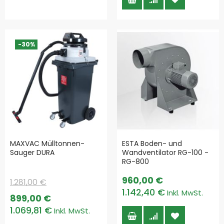
-30%
MAXVAC Mülltonnen-
ESTA Boden- und
Sauger DURA
Wandventilator RG-100 -
RG-800
960,00 €
1.281,00 €
1.142,40 €
Special
899,00 €
Price
1.069,81 €