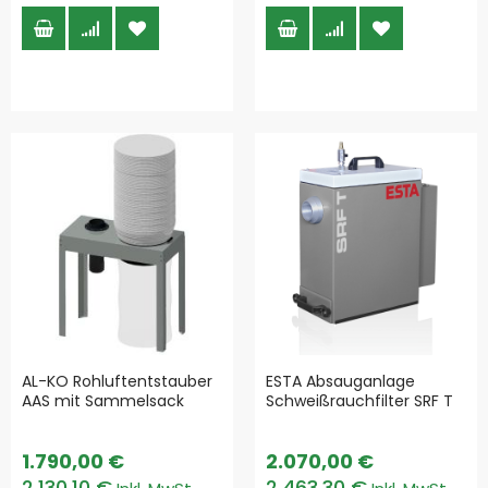
AL-KO Rohluftentstauber
ESTA Absauganlage
AAS mit Sammelsack
Schweißrauchfilter SRF T
1.790,00 €
2.070,00 €
2.130,10 €
2.463,30 €