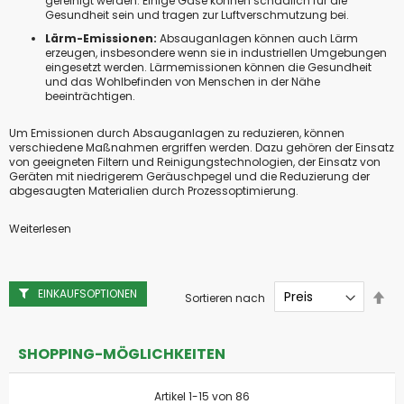
gereinigt werden. Einige Gase können schädlich für die
Gesundheit sein und tragen zur Luftverschmutzung bei.
Lärm-Emissionen:
Absauganlagen können auch Lärm
erzeugen, insbesondere wenn sie in industriellen Umgebungen
eingesetzt werden. Lärmemissionen können die Gesundheit
und das Wohlbefinden von Menschen in der Nähe
beeinträchtigen.
Um Emissionen durch Absauganlagen zu reduzieren, können
verschiedene Maßnahmen ergriffen werden. Dazu gehören der Einsatz
von geeigneten Filtern und Reinigungstechnologien, der Einsatz von
Geräten mit niedrigerem Geräuschpegel und die Reduzierung der
abgesaugten Materialien durch Prozessoptimierung.
Weiterlesen
EINKAUFSOPTIONEN
Abs
Sortieren nach
sor
SHOPPING-MÖGLICHKEITEN
Artikel
1
-
15
von
86