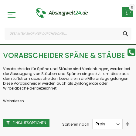
Zum
Inhalt
0
springen
SEA
VORABSCHEIDER SPÄNE & STÄUBE
Vorabscheider für Späne und Stäube sind Vorrichtungen, werden bei
der Absaugung von Stäuben und Spänen eingesetzt , um diese aus
dem Luftstrom abzuscheiden, bevor sie in die Filteranlage gelangen.
Diese Vorabscheider werden auch als Zyklongeräte oder
Wirbelabscheider bezeichnet.
Weiterlesen
EINKAUFSOPTIONEN
Abs
Sortieren nach
sor