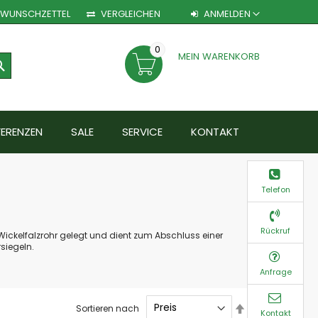
WUNSCHZETTEL
VERGLEICHEN
ANMELDEN
0
MEIN WARENKORB
SEARCH
FERENZEN
SALE
SERVICE
KONTAKT
Telefon
Rückruf
Wickelfalzrohr gelegt und dient zum Abschluss einer
siegeln.
Anfrage
Absteigend
Sortieren nach
Kontakt
sortieren