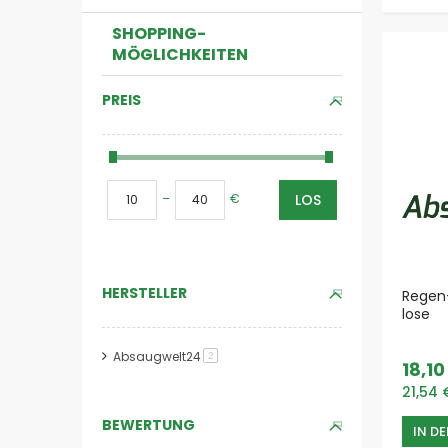
SHOPPING-
MÖGLICHKEITEN
PREIS
–
€
LOS
HERSTELLER
Regen-
lose
Absaugwelt24
Artikel
2
18,10
21,54 
BEWERTUNG
IN D