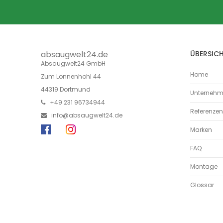
absaugwelt24.de
ÜBERSIC
Absaugwelt24 GmbH
Home
Zum Lonnenhohl 44
44319 Dortmund
Unterneh
+49 231 96734944
Referenzen
info@absaugwelt24.de
Marken
FAQ
Montage
Glossar