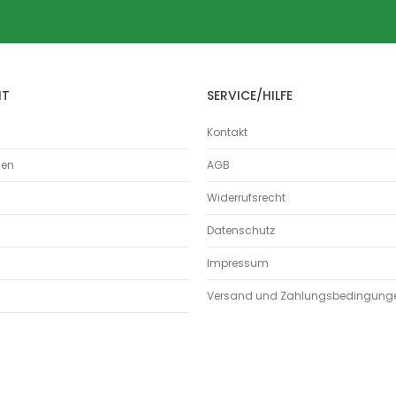
Filtration Group
Fumex
SEMO-TEC
NESTRO
HT
SERVICE/HILFE
Kärcher
Schleifstaub
Kontakt
ATEX
men
AGB
Metall
Holz
Widerrufsrecht
Kunststoffe
Datenschutz
Stein und Zement
Pharma und Chemie
Impressum
Glas und Keramik
Versand und Zahlungsbedingung
Papier und Textil
Abgase
Farben & Lacke
Späne
Metall