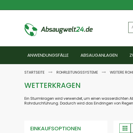
Zum
Inhalt
springen
ANWENDUNGSFÄLLE
ABSAUGANLAGEN
Z
STARTSEITE
ROHRLEITUNGSSYSTEME
WEITERE ROH
WETTERKRAGEN
Ein Sturmkragen wird verwendet, um einen wasserdichten Abs
Rohrdurchführung. Dadurch wird das Eindringen von Regen i
A
EINKAUFSOPTIONEN
Lis
a