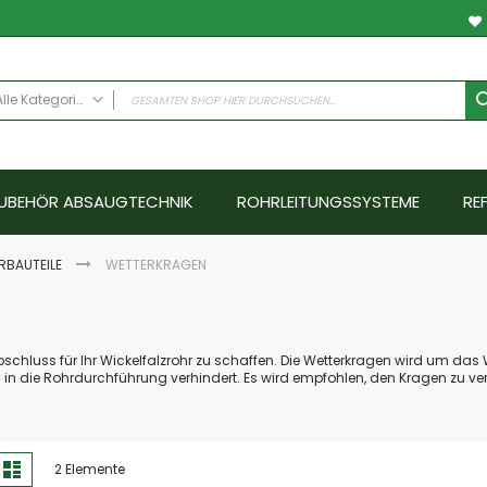
Alle Kategorien
ALLE KATEGORIEN
Anwendungsfälle
UBEHÖR ABSAUGTECHNIK
ROHRLEITUNGSSYSTEME
RE
Schweissrauch
Schleifstaub - Metall
Schleifstaub ATEX
RBAUTEILE
WETTERKRAGEN
Schleifstaub Holz
Ölnebel
Farbnebel - Nassabscheider
chluss für Ihr Wickelfalzrohr zu schaffen. Die Wetterkragen wird um das 
Hallenlüftungssysteme
n die Rohrdurchführung verhindert. Es wird empfohlen, den Kragen zu ver
Schallschutz
Emissionen
Abgase
nzeigen
te
Liste
2
Elemente
Aerosole
ls