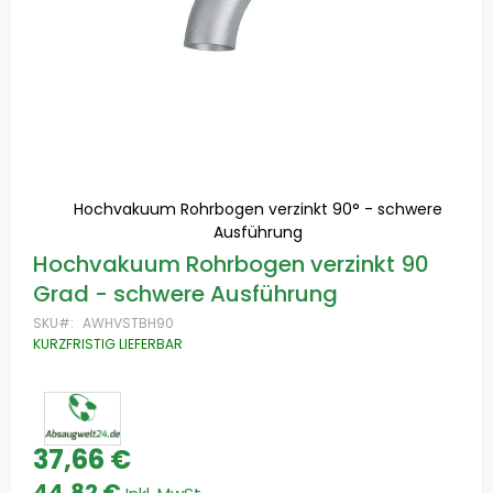
Hochvakuum Rohrbogen verzinkt 90° - schwere
Ausführung
Zum
Hochvakuum Rohrbogen verzinkt 90
Anfang
Grad - schwere Ausführung
der
Bildgalerie
SKU
AWHVSTBH90
springen
KURZFRISTIG LIEFERBAR
37,66 €
44,82 €