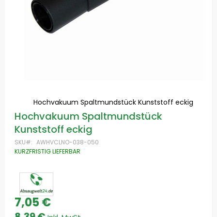
Hochvakuum Spaltmundstück Kunststoff eckig
Zum
Hochvakuum Spaltmundstück
Anfang
Kunststoff eckig
der
Bildgalerie
SKU
AWHVCLNO-038-050
springen
KURZFRISTIG LIEFERBAR
7,05 €
8,39 €