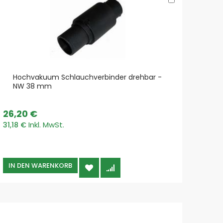
den
Warenkorb
Hochvakuum Schlauchverbinder drehbar -
Hochv
NW 38 mm
HOC
26,20 €
30,5
31,18 €
36,30
IN DEN WARENKORB
IN 