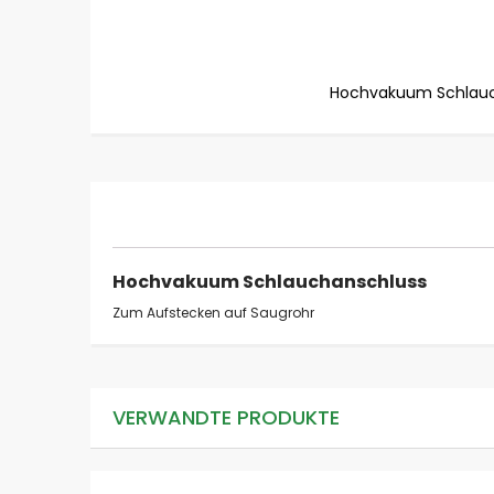
Hochvakuum Schlauc
Zum
Anfang
der
Bildgalerie
springen
Hochvakuum Schlauchanschluss
Zum Aufstecken auf Saugrohr
VERWANDTE PRODUKTE