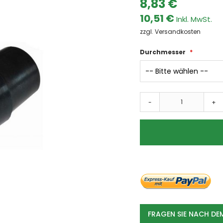
8,83 €
Dämpfe
10,51 €
Farben & Lacke
zzgl. Versandkosten
Fasern
Ölnebel
Durchmesser
Späne
Schweissrauch
Schleifstaub
Branchen
-
+
Automotive
Metallindustrie
Umwelttechnik
Lebensmittel
Chemie und Pharma
Kunststoffe
Holzverarbeitung
Absauganlagen
Absauganlage
FRAGEN SIE NACH D
mobile Absauganlagen