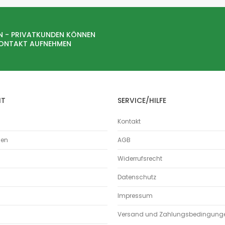
Holz
Kunststoffe
N - PRIVATKUNDEN KÖNNEN
Aerosole
KONTAKT AUFNEHMEN
Nassabscheider
Hallenlüftung
Lebensmittel
Schweissrauch
Standard
HT
SERVICE/HILFE
W3
Kontakt
mobile Absauganlagen
Ölnebelabscheider
men
AGB
Rohrleitungssysteme
Widerrufsrecht
Bördelrohr
Bördelrohre
Datenschutz
Absaugrohre
Impressum
Absperrschieber
Abzweige
Versand und Zahlungsbedingung
Bögen