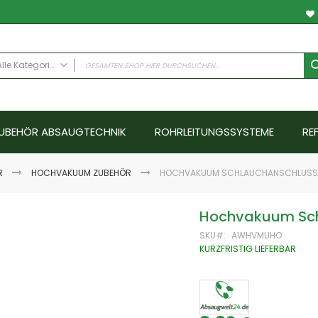
Alle Kategorien
ALLE KATEGORIEN
Anwendungsfälle
UBEHÖR ABSAUGTECHNIK
ROHRLEITUNGSSYSTEME
RE
Schweissrauch
Schleifstaub - Metall
Schleifstaub ATEX
R
HOCHVAKUUM ZUBEHÖR
HOCHVAKUUM SCHLAUCHANSCHLUSS
Schleifstaub Holz
Ölnebel
Hochvakuum Sch
Farbnebel - Nassabscheider
SKU
AWHVMUHO
Hallenlüftungssysteme
KURZFRISTIG LIEFERBAR
Schallschutz
Emissionen
Abgase
Aerosole