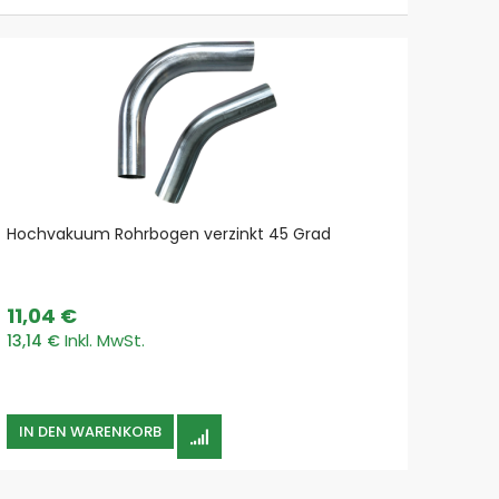
Hochvakuum Rohrbogen verzinkt 45 Grad
Hochv
11,04 €
11,7
13,14 €
14,03
IN DEN WARENKORB
IN 