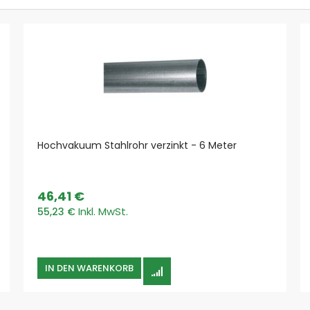
Filtration Group
Fumex
SEMO-TEC
NESTRO
Kärcher
Schleifstaub
ATEX
Metall
Hochvakuum Stahlrohr verzinkt - 6 Meter
Holz
Kunststoffe
Stein und Zement
46,41 €
Pharma und Chemie
55,23 €
Glas und Keramik
Papier und Textil
Abgase
IN DEN WARENKORB
Farben & Lacke
Späne
Metall