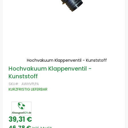
Hochvakuum Klappenventil - Kunststoff
Zum
Hochvakuum Klappenventil -
Anfang
Kunststoff
der
Bildgalerie
SKU
AWHVPLPA
springen
KURZFRISTIG LIEFERBAR
39,31 €
46,78 €