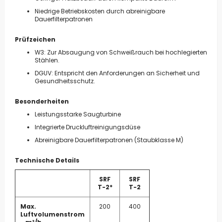
Niedrige Betriebskosten durch abreinigbare
Dauerfilterpatronen
Prüfzeichen
W3: Zur Absaugung von Schweißrauch bei hochlegierten
Stählen.
DGUV: Entspricht den Anforderungen an Sicherheit und
Gesundheitsschutz.
Besonderheiten
Leistungsstarke Saugturbine
Integrierte Druckluftreinigungsdüse
Abreinigbare Dauerfilterpatronen (Staubklasse M)
Technische Details
SRF
SRF
T-2*
T-2
Max.
200
400
Luftvolumenstrom