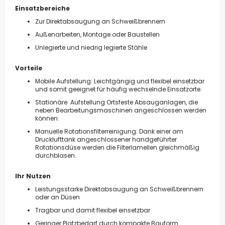
Einsatzbereiche
Zur Direktabsaugung an Schweißbrennern
Außenarbeiten, Montage oder Baustellen
Unlegierte und niedrig legierte Stähle
Vorteile
Mobile Aufstellung: Leichtgängig und flexibel einsetzbar
und somit geeignet für häufig wechselnde Einsatzorte.
Stationäre Aufstellung:Ortsfeste Absauganlagen, die
neben Be­ar­bei­tungs­ma­schi­nen angeschlossen werden
können.
Manuelle Rotationsfilterreinigung: Dank einer am
Drucklufttank angeschlossener handgeführter
Rotationsdüse werden die Filterlamellen gleichmäßig
durchblasen.
Ihr Nutzen
Leistungsstarke Direktabsaugung an Schweißbrennern
oder an Düsen
Tragbar und damit flexibel einsetzbar
Geringer Platzbedarf durch kompakte Bauform