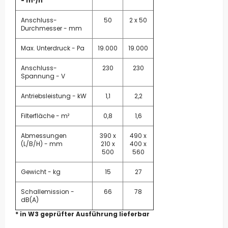
- m³/h
Anschluss-
50
2 x 50
Durchmesser - mm
Max. Unterdruck - Pa
19.000
19.000
Anschluss-
230
230
Spannung - V
Antriebsleistung - kW
1,1
2,2
Filterfläche - m²
0,8
1,6
Abmessungen
390 x
490 x
(L/B/H) - mm
210 x
400 x
500
560
Gewicht - kg
15
27
Schallemission -
66
78
dB(A)
* in W3 geprüfter Ausführung lieferbar