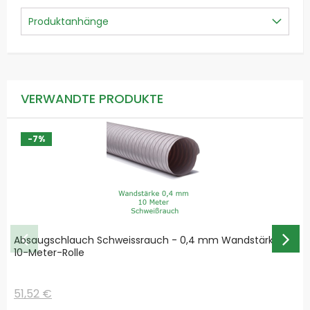
Produktanhänge
VERWANDTE PRODUKTE
-7%
Absaugschlauch Schweissrauch - 0,4 mm Wandstärke -
10-Meter-Rolle
51,52 €
Special