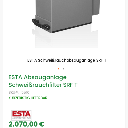
ES
ESTA Schweißrauchabsauganlage SRF T
Zum
ESTA Absauganlage
Anfang
Schweißrauchfilter SRF T
der
Bildgalerie
SKU
55101
springen
KURZFRISTIG LIEFERBAR
2.070,00 €