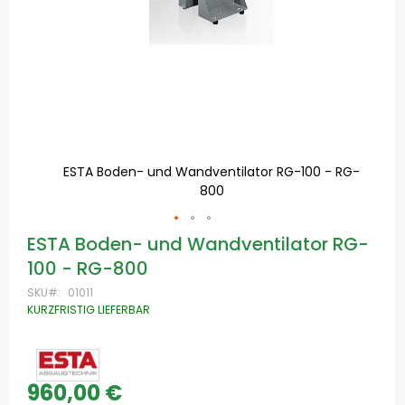
 RG-
ESTA Boden- und Wandventilator RG-100 - RG-
E
800
Zum
ESTA Boden- und Wandventilator RG-
Anfang
100 - RG-800
der
Bildgalerie
SKU
01011
springen
KURZFRISTIG LIEFERBAR
960,00 €