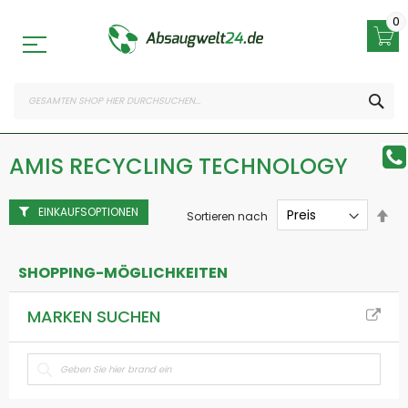
Zum
Inhalt
0
springen
SEA
AMIS RECYCLING TECHNOLOGY
EINKAUFSOPTIONEN
Abs
Sortieren nach
sor
SHOPPING-MÖGLICHKEITEN
MARKEN SUCHEN