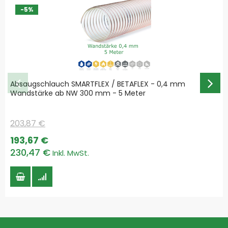
-5%
Absaugschlauch SMARTFLEX / BETAFLEX - 0,4 mm
Wandstärke ab NW 300 mm - 5 Meter
203,87 €
Special
193,67 €
Price
230,47 €