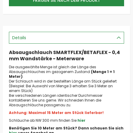
FRAGEN SIE NACH DEM PRODUKT
Details
Absaugschlauch SMARTFLEX/BETAFLEX - 0,4
mm Wandstärke - Meterware
Die ausgewählte Menge ist gleich der Länge des
Absaugschlauches im gezogenem Zustand
(Menge 1 = 1
Meter)
.
Der Schlauch wird in der bestellten Länge am Stück geliefert
(Beispiel: Bei Auswahl von Menge 3 erhalten Sie 3 Meter an
einem Stück)
Bei verschiedenen Längen identischer Durchmesser
kontaktieren Sie uns gerne. Wir schneiden Ihnen die
Absaugschläuche passgenau zu.
Achtung: Maximal 15 Meter am Stück lieferbar!
Schläuche ab NW 300 mm finden Sie
hier
Benötigen Sie 10 Meter am Stück? Dann schauen Sie sich
hier
unser Angebot an.