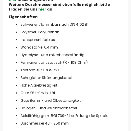
Weitere Durchmesser sind ebenfalls möglich, bitte
fragen Sie uns
hier
an.
Eigenschaften
schwer entflammbar nach DIN 4102 B1
Polyether-Polyurethan
transparent farblos
Wandstärke: 0,4 mm
Hydrolyse- und mikrobenbeständig
Permanent antistatisch (R < 108 Ohm)
Konform zur TRGS 727
Sehr glatter Strömungskanal
Hohe Abriebfestigkeit
Gute Kälteflexibilität
Gute Benzin- und Ölbeständigkeit
Halogen- und weichmacherfrei
Ableitfähig gem. BGI 739-2 bei Erdung der Spirale
Durchmesser 40 - 250 mm