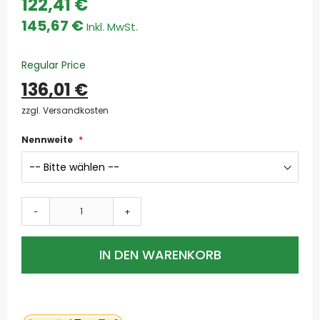
122,41 €
Special
Price
145,67 €
Regular Price
136,01 €
zzgl. Versandkosten
Nennweite
-
+
IN DEN WARENKORB