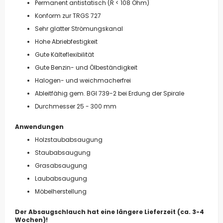
Permanent antistatisch (R < 108 Ohm)
Konform zur TRGS 727
Sehr glatter Strömungskanal
Hohe Abriebfestigkeit
Gute Kälteflexibilität
Gute Benzin- und Ölbeständigkeit
Halogen- und weichmacherfrei
Ableitfähig gem. BGI 739-2 bei Erdung der Spirale
Durchmesser 25 - 300 mm
Anwendungen
Holzstaubabsaugung
Staubabsaugung
Grasabsaugung
Laubabsaugung
Möbelherstellung
Der Absaugschlauch hat eine längere Lieferzeit (ca. 3-4
Wochen)!