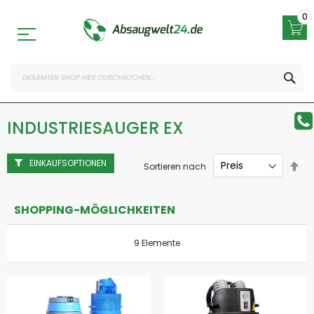
Zum
Inhalt
0
springen
SEA
INDUSTRIESAUGER EX
EINKAUFSOPTIONEN
Abs
Sortieren nach
sor
SHOPPING-MÖGLICHKEITEN
9
Elemente