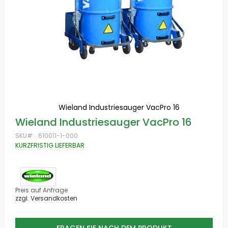
Wieland Industriesauger VacPro 16
Zum
Wieland Industriesauger VacPro 16
Anfang
der
SKU
610011-1-000
Bildgalerie
KURZFRISTIG LIEFERBAR
springen
Preis auf Anfrage
zzgl. Versandkosten
FRAGEN SIE NACH DEM PRODUKT