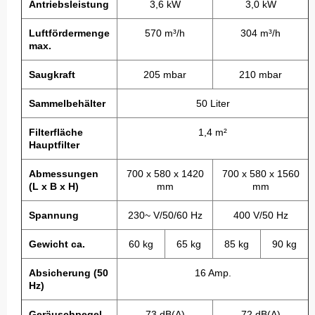
Antriebsleistung
3,6 kW
3,0 kW
Luftfördermenge
570 m³/h
304 m³/h
max.
Saugkraft
205 mbar
210 mbar
Sammelbehälter
50 Liter
Filterfläche
1,4 m²
Hauptfilter
Abmessungen
700 x 580 x 1420
700 x 580 x 1560
(L x B x H)
mm
mm
Spannung
230~ V/50/60 Hz
400 V/50 Hz
Gewicht ca.
60 kg
65 kg
85 kg
90 kg
Absicherung (50
16 Amp.
Hz)
Geräuschpegel
73 dB(A)
72 dB(A)