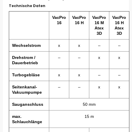
Technische Daten
VacPro
VacPro
VacPro
VacPro
16
16 H
16 M
16 H
Atex
Atex
3D
3D
Wechselstrom
x
x
–
–
Drehstrom /
–
–
x
x
Dauerbetrieb
Turbogebläse
x
x
–
–
Seitenkanal-
–
–
x
x
Vakuumpumpe
Sauganschluss
50 mm
max.
15 m
Schlauchlänge