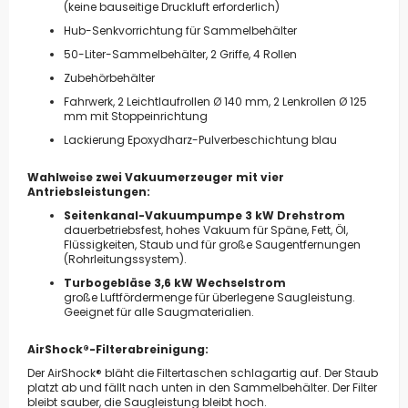
(keine bauseitige Druckluft erforderlich)
Hub-Senkvorrichtung für Sammelbehälter
50-Liter-Sammelbehälter, 2 Griffe, 4 Rollen
Zubehörbehälter
Fahrwerk, 2 Leichtlaufrollen Ø 140 mm, 2 Lenkrollen Ø 125
mm mit Stoppeinrichtung
Lackierung Epoxydharz-Pulverbeschichtung blau
Wahlweise zwei Vakuumerzeuger mit vier
Antriebsleistungen:
Seitenkanal-Vakuumpumpe 3 kW Drehstrom
dauerbetriebsfest, hohes Vakuum für Späne, Fett, Öl,
Flüssigkeiten, Staub und für große Saugentfernungen
(Rohrleitungssystem).
Turbogebläse 3,6 kW Wechselstrom
große Luftfördermenge für überlegene Saugleistung.
Geeignet für alle Saugmaterialien.
AirShock®-Filterabreinigung:
Der AirShock® bläht die Filtertaschen schlagartig auf. Der Staub
platzt ab und fällt nach unten in den Sammelbehälter. Der Filter
bleibt sauber, die Saugleistung bleibt hoch.