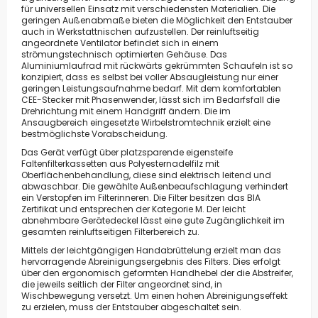
für universellen Einsatz mit verschiedensten Materialien. Die
geringen Außenabmaße bieten die Möglichkeit den Entstauber
auch in Werkstattnischen aufzustellen. Der reinluftseitig
angeordnete Ventilator befindet sich in einem
strömungstechnisch optimierten Gehäuse. Das
Aluminiumlaufrad mit rückwärts gekrümmten Schaufeln ist so
konzipiert, dass es selbst bei voller Absaugleistung nur einer
geringen Leistungsaufnahme bedarf. Mit dem komfortablen
CEE-Stecker mit Phasenwender, lässt sich im Bedarfsfall die
Drehrichtung mit einem Handgriff ändern. Die im
Ansaugbereich eingesetzte Wirbelstromtechnik erzielt eine
bestmöglichste Vorabscheidung.
Das Gerät verfügt über platzsparende eigensteife
Faltenfilterkassetten aus Polyesternadelfilz mit
Oberflächenbehandlung, diese sind elektrisch leitend und
abwaschbar. Die gewählte Außenbeaufschlagung verhindert
ein Verstopfen im Filterinneren. Die Filter besitzen das BIA
Zertifikat und entsprechen der Kategorie M. Der leicht
abnehmbare Gerätedeckel lässt eine gute Zugänglichkeit im
gesamten reinluftseitigen Filterbereich zu.
Mittels der leichtgängigen Handabrüttelung erzielt man das
hervorragende Abreinigungsergebnis des Filters. Dies erfolgt
über den ergonomisch geformten Handhebel der die Abstreifer,
die jeweils seitlich der Filter angeordnet sind, in
Wischbewegung versetzt. Um einen hohen Abreinigungseffekt
zu erzielen, muss der Entstauber abgeschaltet sein.