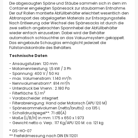
Die abgesaugten Späne und Stäube sammeln sich in dem im
Container eingelegten Spänesack zur staubarmen Entnahme.
Der auf Rollen montierte Abfüllbehälter erleichtert wesentlich den
Abtransport des abgelagerten Materials zur Entsorgungsstelle.
Nach Entleerung oder Wechsel des Spänesacks ist durch die
zwei seitlich angebrachten Spannhebel der Abfüllbehälter
wieder einfach einzusetzen. Dabei wird der Behälter
automatisch schlauchfrei an das Vakuumsystem gekoppelt.
Das eingebaute Schauglas ermöglicht jederzeit die
Füllstandskontrolle des Behälters.
Technische Daten
- Ansaugstutzen: 120 mm
- Motornennleistung: 1,5 kW / 3 Ph
- Spannung: 400 V / 50 Hz
- max. Volumenstrom: 1.140 m³/h
- Nennvolumenstrom*: 814 m³/h
- Unterdruck bei Vnenn.: 2.180 Pa
2
- Filterfläche: 5,1 m
- Vorabscheider: integriert
- Filterabreinigung: Hand oder Motorisch (APU 120 M)
- Spänesammelvolumen (netto/brutto): ca 135 L
- Schalldruckpegel**: 71 dB(A)
- Maße (L/B/H) in mm: 1.175 x 650 x 1.973
- Gewicht netto o. Verp.: 117 Kg/APU 120 M: ca. 121 kg
* GS-HO-07
** Freifeldmessung nach DIN EN 11201