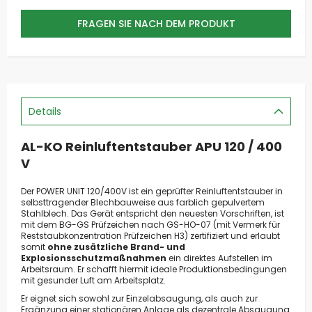
FRAGEN SIE NACH DEM PRODUKT
Details
AL-KO Reinluftentstauber APU 120 / 400
V
Der POWER UNIT 120/400V ist ein geprüfter Reinluftentstauber in
selbsttragender Blechbauweise aus farblich gepulvertem
Stahlblech. Das Gerät entspricht den neuesten Vorschriften, ist
mit dem BG-GS Prüfzeichen nach GS-HO-07 (mit Vermerk für
Reststaubkonzentration Prüfzeichen H3) zertifiziert und erlaubt
somit
ohne zusätzliche Brand- und
Explosionsschutzmaßnahmen
ein direktes Aufstellen im
Arbeitsraum. Er schafft hiermit ideale Produktionsbedingungen
mit gesunder Luft am Arbeitsplatz.
Er eignet sich sowohl zur Einzelabsaugung, als auch zur
Ergänzung einer stationären Anlage als dezentrale Absaugung