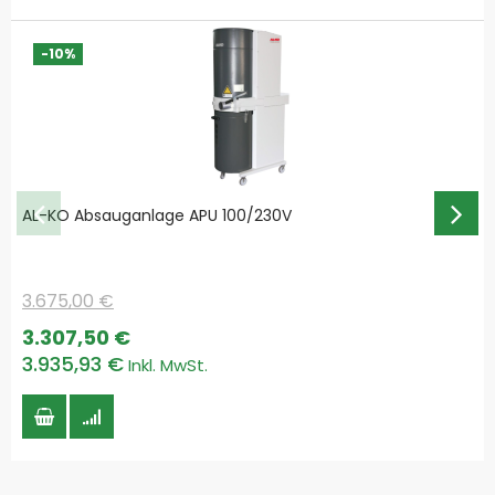
-10%
AL-KO Absauganlage APU 100/230V
3.675,00 €
Special
3.307,50 €
Price
3.935,93 €