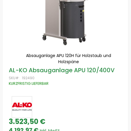
Absauganlage APU 120H für Holzstaub und
Holzspäne
Zum
AL-KO Absauganlage APU 120/400V
Anfang
der
SKU
192490
Bildgalerie
KURZFRISTIG LIEFERBAR
springen
3.523,50 €
Special
Price
4.192,97 €