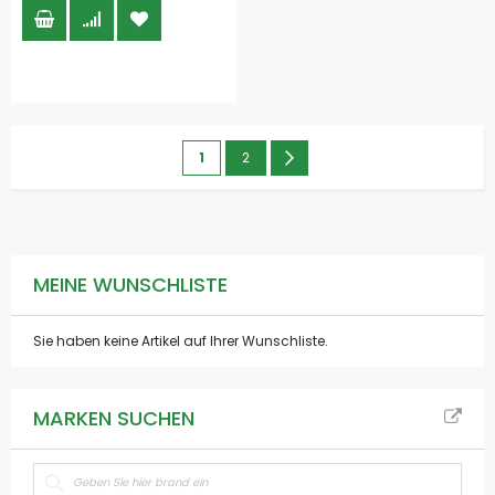
Seite
Sie
Seite
Seite
Weiter
1
2
lesen
gerade
die
MEINE WUNSCHLISTE
Seite
Sie haben keine Artikel auf Ihrer Wunschliste.
MARKEN SUCHEN