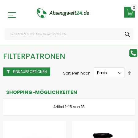
Zum
Inhalt
0
springen
SEA
FILTERPATRONEN
EINKAUFSOPTIONEN
Abs
Sortieren nach
sor
SHOPPING-MÖGLICHKEITEN
Artikel
1
-
15
von
18