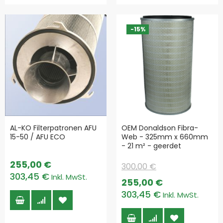
-15%
AL-KO Filterpatronen AFU
OEM Donaldson Fibra-
15-50 / AFU ECO
Web - 325mm x 660mm
- 21 m² - geerdet
255,00 €
300,00 €
303,45 €
Special
255,00 €
Price
303,45 €