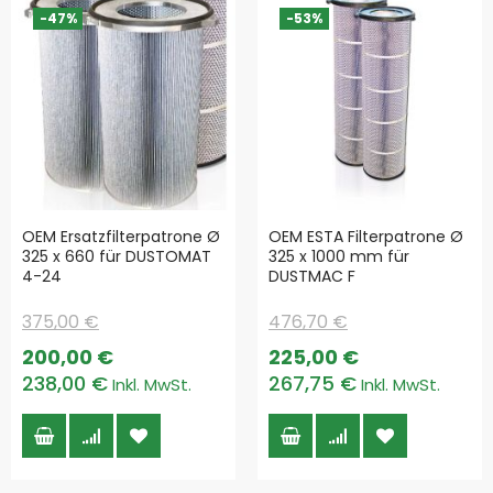
-47%
-53%
OEM Ersatzfilterpatrone Ø
OEM ESTA Filterpatrone Ø
325 x 660 für DUSTOMAT
325 x 1000 mm für
4-24
DUSTMAC F
375,00 €
476,70 €
Special
Special
200,00 €
225,00 €
Price
Price
238,00 €
267,75 €