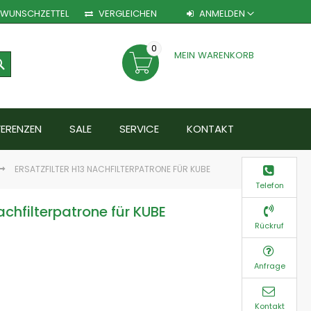
WUNSCHZETTEL
VERGLEICHEN
ANMELDEN
0
MEIN WARENKORB
SEARCH
FERENZEN
SALE
SERVICE
KONTAKT
ERSATZFILTER H13 NACHFILTERPATRONE FÜR KUBE
Telefon
Nachfilterpatrone für KUBE
Rückruf
Anfrage
Kontakt