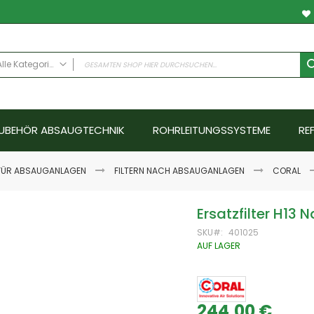
Alle Kategorien
ALLE KATEGORIEN
Anwendungsfälle
UBEHÖR ABSAUGTECHNIK
ROHRLEITUNGSSYSTEME
RE
Schweissrauch
Schleifstaub - Metall
Schleifstaub ATEX
 FÜR ABSAUGANLAGEN
FILTERN NACH ABSAUGANLAGEN
CORAL
Schleifstaub Holz
Ölnebel
Ersatzfilter H13 
Farbnebel - Nassabscheider
SKU
401025
Hallenlüftungssysteme
AUF LAGER
Schallschutz
Emissionen
Abgase
244,00 €
Aerosole