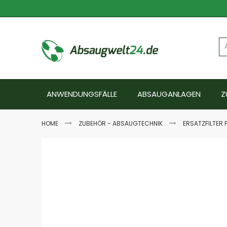
Zum
Inhalt
springen
ANWENDUNGSFÄLLE
ABSAUGANLAGEN
Z
HOME
ZUBEHÖR - ABSAUGTECHNIK
ERSATZFILTER
Zum
Ende
der
Bildgalerie
springen