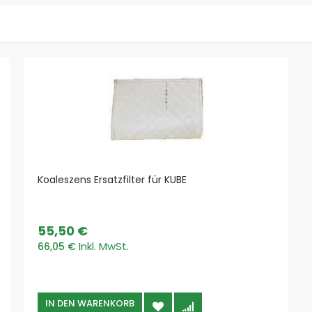
Kunststoffspäne und Stäube
Metallspäne und Stäube
Schweißrauch & Lötrauch
Prozesse
Schweißen, Löten, Lasern
Schleifen & Polieren
Sägen, Trennen, Schneiden
Drehen, Fräsen, Ziehen
Saugen & Reinigen
Vorabscheidesysteme
Koaleszens Ersatzfilter für KUBE
Funkenvorabscheider
Vorabscheider Späne & Stäube
Absauganlagen Top Marken
55,50 €
AL-KO
66,05 €
Coral
ESTA
Pionier
IN DEN WARENKORB
Plymovent