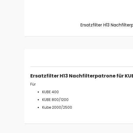
Ersatzfilter H13 Nachfilte
Zum
Anfang
der
Bildgalerie
springen
Ersatzfilter H13 Nachfilterpatrone für KU
Für
KUBE 400
KUBE 800/1200
Kube 2000/2500