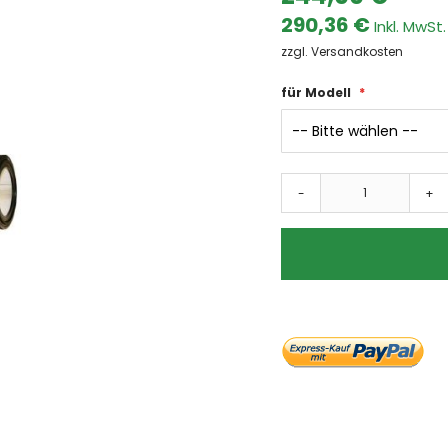
Dämpfe
290,36 €
Farben & Lacke
zzgl. Versandkosten
Fasern
Ölnebel
für Modell
Späne
Schweissrauch
Schleifstaub
Branchen
-
+
Automotive
Metallindustrie
Umwelttechnik
Lebensmittel
Chemie und Pharma
Kunststoffe
Holzverarbeitung
Absauganlagen
Absauganlage
mobile Absauganlagen