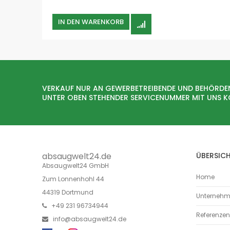
IN DEN WARENKORB
VERKAUF NUR AN GEWERBETREIBENDE UND BEHÖRDE
UNTER OBEN STEHENDER SERVICENUMMER MIT UNS 
absaugwelt24.de
ÜBERSIC
Absaugwelt24 GmbH
Home
Zum Lonnenhohl 44
44319 Dortmund
Unterneh
+49 231 96734944
Referenzen
info@absaugwelt24.de