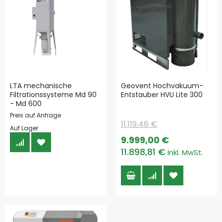
LTA mechanische
Geovent Hochvakuum-
Filtrationssysteme Md 90
Entstauber HVU Lite 300
- Md 600
Preis auf Anfrage
11.119,46 €
Auf Lager
Special
9.999,00 €
Price
11.898,81 €