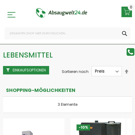
Zum
Inhalt
0
springen
SEA
LEBENSMITTEL
EINKAUFSOPTIONEN
Abs
Sortieren nach
sor
SHOPPING-MÖGLICHKEITEN
3
Elemente
-10%