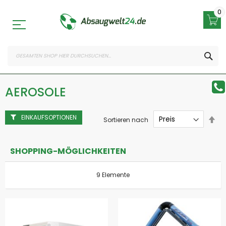
Zum
Inhalt
0
springen
SEA
AEROSOLE
EINKAUFSOPTIONEN
Abs
Sortieren nach
sor
SHOPPING-MÖGLICHKEITEN
9
Elemente