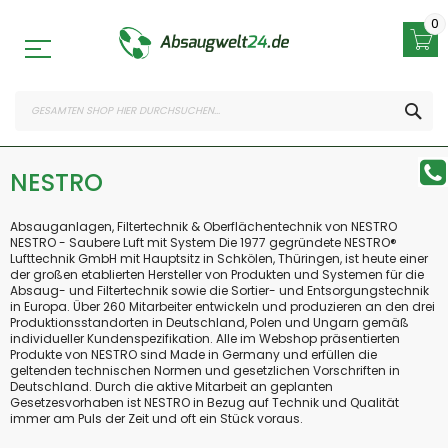
Zum
Inhalt
0
springen
SEA
NESTRO
Absauganlagen, Filtertechnik & Oberflächentechnik von NESTRO
NESTRO - Saubere Luft mit System Die 1977 gegründete NESTRO®
Lufttechnik GmbH mit Hauptsitz in Schkölen, Thüringen, ist heute einer
der großen etablierten Hersteller von Produkten und Systemen für die
Absaug- und Filtertechnik sowie die Sortier- und Entsorgungstechnik
in Europa. Über 260 Mitarbeiter entwickeln und produzieren an den drei
Produktionsstandorten in Deutschland, Polen und Ungarn gemäß
individueller Kundenspezifikation. Alle im Webshop präsentierten
Produkte von NESTRO sind Made in Germany und erfüllen die
geltenden technischen Normen und gesetzlichen Vorschriften in
Deutschland. Durch die aktive Mitarbeit an geplanten
Gesetzesvorhaben ist NESTRO in Bezug auf Technik und Qualität
immer am Puls der Zeit und oft ein Stück voraus.