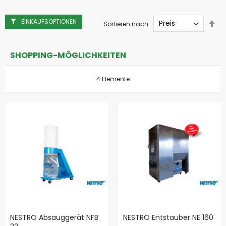
EINKAUFSOPTIONEN
Abs
Sortieren nach
sor
SHOPPING-MÖGLICHKEITEN
4
Elemente
NESTRO Absauggerät NFB
NESTRO Entstauber NE 160