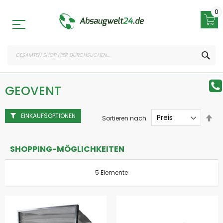
Zum
Inhalt
0
springen
SEA
GEOVENT
EINKAUFSOPTIONEN
Abs
Sortieren nach
sor
SHOPPING-MÖGLICHKEITEN
5
Elemente