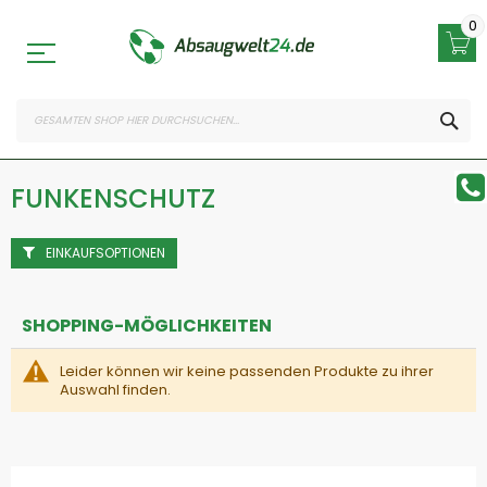
Zum
Inhalt
0
springen
SEA
FUNKENSCHUTZ
EINKAUFSOPTIONEN
SHOPPING-MÖGLICHKEITEN
Leider können wir keine passenden Produkte zu ihrer
Auswahl finden.