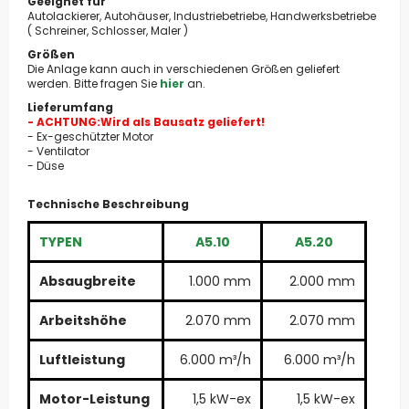
Geeignet für
Autolackierer, Autohäuser, Industriebetriebe, Handwerksbetriebe
( Schreiner, Schlosser, Maler )
Größen
Die Anlage kann auch in verschiedenen Größen geliefert
werden. Bitte fragen Sie
hier
an.
Lieferumfang
- ACHTUNG:Wird als Bausatz geliefert!
- Ex-geschützter Motor
- Ventilator
- Düse
Technische Beschreibung
TYPEN
A5.10
A5.20
Absaugbreite
1.000 mm
2.000 mm
Arbeitshöhe
2.070 mm
2.070 mm
Luftleistung
6.000 m³/h
6.000 m³/h
Motor-Leistung
1,5 kW-ex
1,5 kW-ex