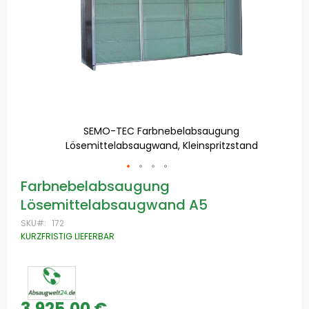
 inkl.
SEMO-TEC Farbnebelabsaugung
Lösemittelabsaugwand, Kleinspritzstand
Zum
Farbnebelabsaugung
Anfang
Lösemittelabsaugwand A5
der
Bildgalerie
SKU
172
springen
KURZFRISTIG LIEFERBAR
3.925,00 €