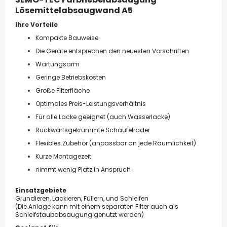
Lösemittelabsaugwand A5
Ihre Vorteile
Kompakte Bauweise
Die Geräte entsprechen den neuesten Vorschriften
Wartungsarm
Geringe Betriebskosten
Große Filterfläche
Optimales Preis-Leistungsverhältnis
Für alle Lacke geeignet (auch Wasserlacke)
Rückwärtsgekrümmte Schaufelräder
Flexibles Zubehör (anpassbar an jede Räumlichkeit)
Kurze Montagezeit
nimmt wenig Platz in Anspruch
Einsatzgebiete
Grundieren, Lackieren, Füllern, und Schleifen
(Die Anlage kann mit einem separaten Filter auch als
Schleifstaubabsaugung genutzt werden)