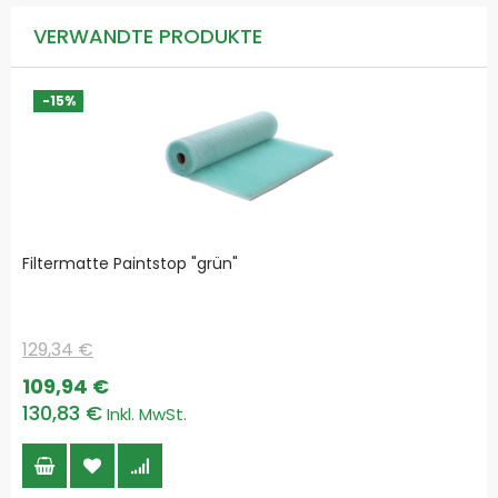
VERWANDTE PRODUKTE
-15%
Filtermatte Paintstop "grün"
129,34 €
Special
109,94 €
Price
130,83 €