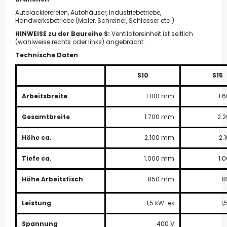
Autolackierereien, Autohäuser, Industriebetriebe,
Handwerksbetriebe (Maler, Schreiner, Schlosser etc.)
HINWEISE zu der Baureihe S:
Ventilatoreinheit ist seitlich
(wahlweise rechts oder links) angebracht.
Technische Daten
S10
S15
Arbeitsbreite
1.100 mm
1.
Gesamtbreite
1.700 mm
2.
Höhe ca.
2.100 mm
2.
Tiefe ca.
1.000 mm
1.
Höhe Arbeitstisch
850 mm
8
Leistung
1,5 kW-ex
1
Spannung
400 V