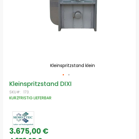
Kleinspritzstand klein
Zum
Kleinspritzstand DIXI
Anfang
der
SKU
173.
Bildgalerie
KURZFRISTIG LIEFERBAR
springen
3.675,00 €