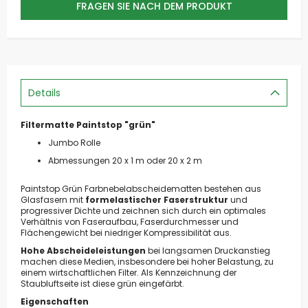
FRAGEN SIE NACH DEM PRODUKT
Details
Filtermatte Paintstop "grün"
Jumbo Rolle
Abmessungen 20 x 1 m oder 20 x 2 m
Paintstop Grün Farbnebelabscheidematten bestehen aus
Glasfasern mit
formelastischer Faserstruktur
und
progressiver Dichte und zeichnen sich durch ein optimales
Verhältnis von Faseraufbau, Faserdurchmesser und
Flächengewicht bei niedriger Kompressibilität aus.
Hohe Abscheideleistungen
bei langsamen Druckanstieg
machen diese Medien, insbesondere bei hoher Belastung, zu
einem wirtschaftlichen Filter. Als Kennzeichnung der
Staubluftseite ist diese grün eingefärbt.
Eigenschaften