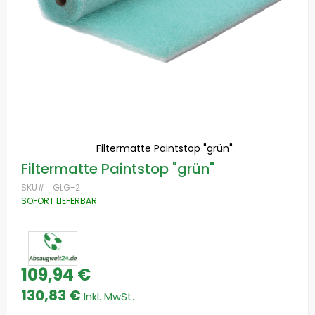
Filtermatte Paintstop "grün"
Zum
Filtermatte Paintstop "grün"
Anfang
der
SKU
GLG-2
Bildgalerie
SOFORT LIEFERBAR
springen
109,94 €
Special
Price
130,83 €