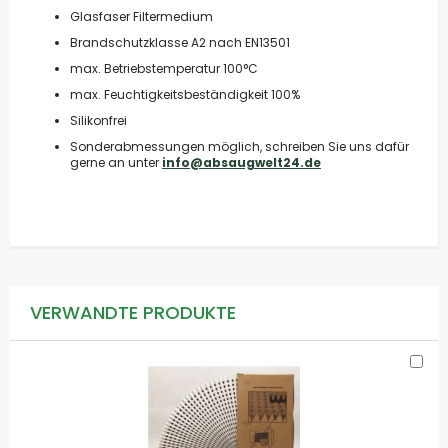
Glasfaser Filtermedium
Brandschutzklasse A2 nach EN13501
max. Betriebstemperatur 100°C
max. Feuchtigkeitsbeständigkeit 100%
Silikonfrei
Sonderabmessungen möglich, schreiben Sie uns dafür
gerne an unter
info@absaugwelt24.de
VERWANDTE PRODUKTE
In
de
Wa