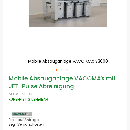
0
Mobile Absauganlage VACO MAX S3000
Zum
Mobile Absauganlage VACOMAX mit
Anfang
JET-Pulse Abreinigung
der
Bildgalerie
SKU
S1000
springen
KURZFRISTIG LIEFERBAR
Preis auf Anfrage
zzgl. Versandkosten