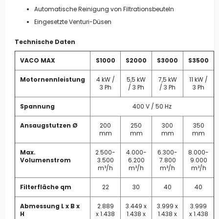
Automatische Reinigung von Filtrationsbeuteln
Eingesetzte Venturi-Düsen
Technische Daten
VACO MAX
S1000
S2000
S3000
S3500
Motornennleistung
4 kW /
5,5 kW
7,5 kW
11 kW /
3 Ph
/ 3 Ph
/ 3 Ph
3 Ph
Spannung
400 V / 50 Hz
Ansaugstutzen Ø
200
250
300
350
mm
mm
mm
mm
Max.
2.500-
4.000-
6.300-
8.000-
Volumenstrom
3.500
6.200
7.800
9.000
m³/h
m³/h
m³/h
m³/h
Filterfläche qm
22
30
40
40
Abmessung L x B x
2.889
3.449 x
3.999 x
3.999
H
x 1.438
1.438 x
1.438 x
x 1.438