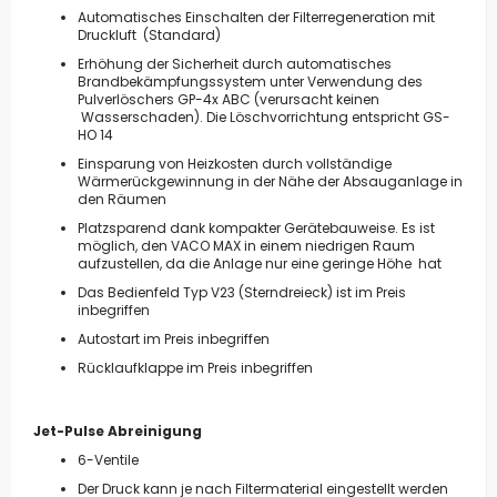
Automatisches Einschalten der Filterregeneration mit
Druckluft (Standard)
Erhöhung der Sicherheit durch automatisches
Brandbekämpfungssystem unter Verwendung des
Pulverlöschers GP-4x ABC (verursacht keinen
Wasserschaden). Die Löschvorrichtung entspricht GS-
HO 14
Einsparung von Heizkosten durch vollständige
Wärmerückgewinnung in der Nähe der Absauganlage in
den Räumen
Platzsparend dank kompakter Gerätebauweise. Es ist
möglich, den VACO MAX in einem niedrigen Raum
aufzustellen, da die Anlage nur eine geringe Höhe hat
Das Bedienfeld Typ V23 (Sterndreieck) ist im Preis
inbegriffen
Autostart im Preis inbegriffen
Rücklaufklappe im Preis inbegriffen
Jet-Pulse Abreinigung
6-Ventile
Der Druck kann je nach Filtermaterial eingestellt werden