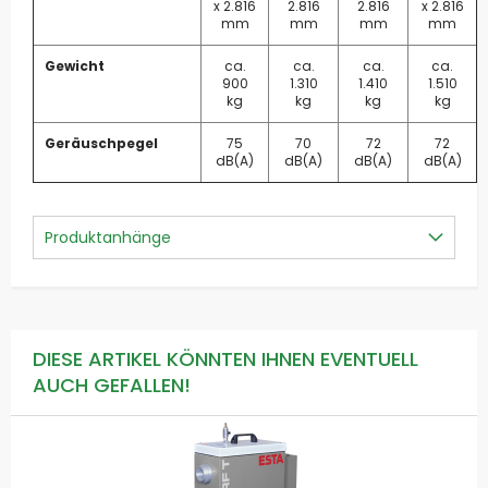
x 2.816
2.816
2.816
x 2.816
mm
mm
mm
mm
Gewicht
ca.
ca.
ca.
ca.
900
1.310
1.410
1.510
kg
kg
kg
kg
Geräuschpegel
75
70
72
72
dB(A)
dB(A)
dB(A)
dB(A)
Produktanhänge
DIESE ARTIKEL KÖNNTEN IHNEN EVENTUELL
AUCH GEFALLEN!