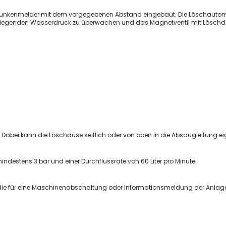
Holz
e Funkenmelder mit dem vorgegebenen Abstand eingebaut. Die Löschautomat
 anliegenden Wasserdruck zu überwachen und das Magnetventil mit Löschd
Kunststoffe
Aerosole
Nassabscheider
Hallenlüftung
Lebensmittel
Schweissrauch
Standard
W3
mobile Absauganlagen
 Dabei kann die Löschdüse seitlich oder von oben in die Absaugleitung e
Ölnebelabscheider
Rohrleitungssysteme
destens 3 bar und einer Durchflussrate von 60 Liter pro Minute
Bördelrohr
Bördelrohre
lt, die für eine Maschinenabschaltung oder Informationsmeldung der Anla
Absaugrohre
Absperrschieber
Abzweige
Bögen