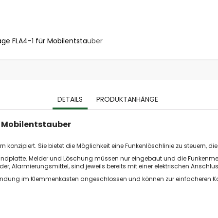
stationäre Absauganlagen
Holzspäne Absauganlagen
Metallstaub Absauganlagen
e FLA4-1 für Mobilentstauber
T&B Kompak
Schweißrauch Absauganlagen
Ölnebel Absauganlagen
Farbnebel Absauganlagen
Industriesauger
Industriesauger Flüssigkeiten / Späne
DETAILS
PRODUKTANHÄNGE
Industriesauger Feststoffe / Stäube
Industriesauger Ex
 Mobilentstauber
ATEX Absauganlagen
Emissionen
 konzipiert. Sie bietet die Möglichkeit eine Funkenlöschlinie zu steuern, 
Abgase
rundplatte. Melder und Löschung müssen nur eingebaut und die Funkenme
Aerosole / Ölnebel
, Alarmierungsmittel, sind jeweils bereits mit einer elektrischen Anschlu
Dämpfe & Gerüche
erbindung im Klemmenkasten angeschlossen und können zur einfacheren K
Farben & Lacke
Fasern
Holzspäne und Stäube (BGI 739-2)