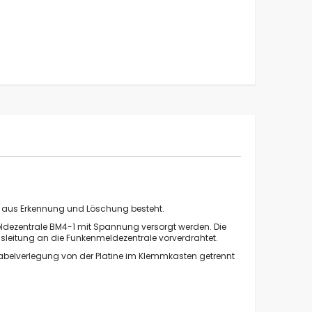
t-Funkenlöschanlage FLA4-1 für Mobilentstauber
die aus Erkennung und Löschung besteht.
ldezentrale BM4-1 mit Spannung versorgt werden. Die
ssleitung an die Funkenmeldezentrale vorverdrahtet.
abelverlegung von der Platine im Klemmkasten getrennt