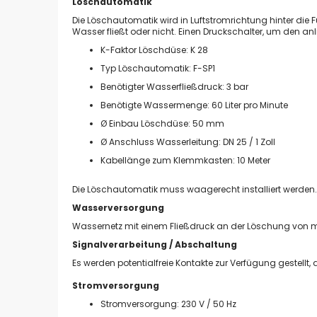
Löschautomatik
Die Löschautomatik wird in Luftstromrichtung hinter di
Wasser fließt oder nicht. Einen Druckschalter, um den
K-Faktor Löschdüse: K 28
Typ Löschautomatik: F-SP1
Benötigter Wasserfließdruck: 3 bar
Benötigte Wassermenge: 60 Liter pro Minute
Ø Einbau Löschdüse: 50 mm
Ø Anschluss Wasserleitung: DN 25 / 1 Zoll
Kabellänge zum Klemmkasten: 10 Meter
Die Löschautomatik muss waagerecht installiert werden.
Wasserversorgung
Wassernetz mit einem Fließdruck an der Löschung von min
Signalverarbeitung / Abschaltung
Es werden potentialfreie Kontakte zur Verfügung gestel
Stromversorgung
Stromversorgung: 230 V / 50 Hz