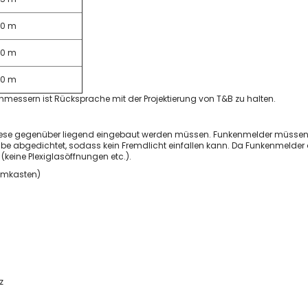
Filtration Group
20 m
Fumex
SEMO-TEC
40 m
NESTRO
60 m
Kärcher
essern ist Rücksprache mit der Projektierung von T&B zu halten.
Schleifstaub
ATEX
Metall
 diese gegenüber liegend eingebaut werden müssen. Funkenmelder müss
e abgedichtet, sodass kein Fremdlicht einfallen kann. Da Funkenmelder au
Holz
keine Plexiglasöffnungen etc.).
Kunststoffe
emmkasten)
Stein und Zement
Pharma und Chemie
Glas und Keramik
Papier und Textil
Abgase
Farben & Lacke
z
Späne
Metall