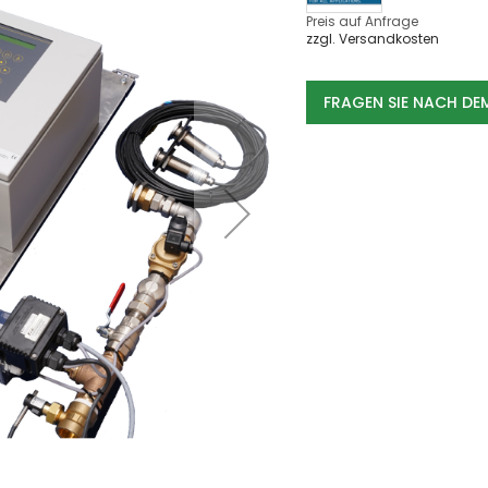
Dämpfe
Preis auf Anfrage
zzgl. Versandkosten
Farben & Lacke
Fasern
Ölnebel
FRAGEN SIE NACH D
Späne
Schweissrauch
Schleifstaub
Branchen
Automotive
Metallindustrie
Umwelttechnik
Lebensmittel
Chemie und Pharma
Kunststoffe
Holzverarbeitung
Absauganlagen
Absauganlage
mobile Absauganlagen