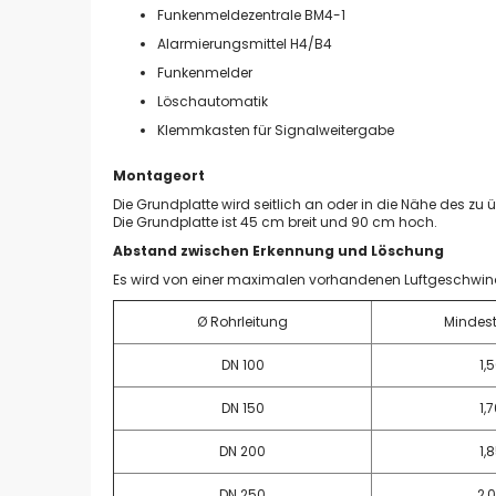
Funkenmeldezentrale BM4-1
Alarmierungsmittel H4/B4
Funkenmelder
Löschautomatik
Klemmkasten für Signalweitergabe
Montageort
Die Grundplatte wird seitlich an oder in die Nähe des zu
Die Grundplatte ist 45 cm breit und 90 cm hoch.
Abstand zwischen Erkennung und Löschung
Es wird von einer maximalen vorhandenen Luftgeschwin
Ø Rohrleitung
Mindes
DN 100
1,
DN 150
1,
DN 200
1,
DN 250
2,