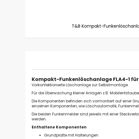
T&B Kompakt-Funkenlöschanlag
Zum
Anfang
der
Bildgalerie
springen
Kompakt-Funkenlöschanlage FLA4-1 für
Vorkonfektionierte Löschanlage zur Selbstmontage
Für die Überwachung kleiner Anlagen z.B. Mobilentstaubern
Die Komponenten befinden sich vormontiert auf einer G
einzelnen Komponenten, wie Löschautomatik, Funkenmelder
Die beiden Funkenmelder sind jeweils mit einer Steckv
werden.
Enthaltene Komponenten
Grundplatte mit Halterungen