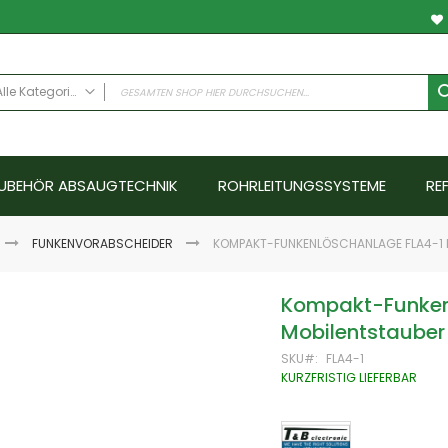
Alle Kategorien
ALLE KATEGORIEN
Anwendungsfälle
UBEHÖR ABSAUGTECHNIK
ROHRLEITUNGSSYSTEME
RE
Schweissrauch
Schleifstaub - Metall
Schleifstaub ATEX
FUNKENVORABSCHEIDER
KOMPAKT-FUNKENLÖSCHANLAGE FLA4-1 
Schleifstaub Holz
Ölnebel
Kompakt-Funkenl
Farbnebel - Nassabscheider
Mobilentstauber
Hallenlüftungssysteme
SKU
FLA4-1
Schallschutz
KURZFRISTIG LIEFERBAR
Emissionen
Abgase
Aerosole