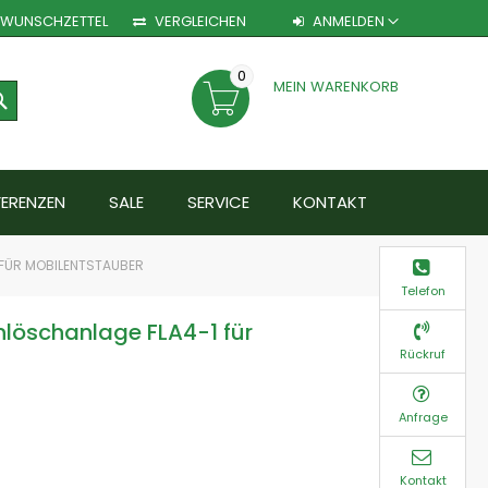
WUNSCHZETTEL
VERGLEICHEN
ANMELDEN
0
MEIN WARENKORB
SEARCH
FERENZEN
SALE
SERVICE
KONTAKT
FÜR MOBILENTSTAUBER
Telefon
öschanlage FLA4-1 für
Rückruf
Anfrage
Kontakt