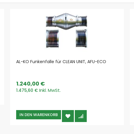
Schellen
Montagezubehör
Reduzierungen
Wetterkragen
Deflektorhaube
Kanalgitter
Rohrgitter
Revisionsdeckel / Inspektionsluke
Dachdurchführung
AL-KO Funkenfalle für CLEAN UNIT, AFU-ECO
Ausblasstutzen
Rückluftkanal perforiert
1.240,00 €
Hochvakuumrohr
1.475,60 €
Hochvakuum Rohre
Hochvakuum Abzweige
Hochvakuum Bögen
Hochvakuum Schellen
IN DEN WARENKORB
Hochvakuum Rohrkupplungen
Hochvakuum Konus