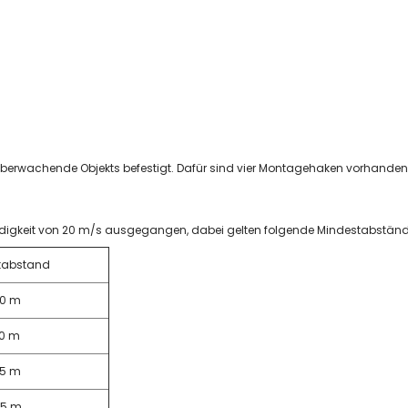
Kunststoffspäne und Stäube
Metallspäne und Stäube
Schweißrauch & Lötrauch
Prozesse
Schweißen, Löten, Lasern
Schleifen & Polieren
Sägen, Trennen, Schneiden
 überwachende Objekts befestigt. Dafür sind vier Montagehaken vorhanden,
Drehen, Fräsen, Ziehen
Saugen & Reinigen
Vorabscheidesysteme
digkeit von 20 m/s ausgegangen, dabei gelten folgende Mindestabständ
Funkenvorabscheider
tabstand
Vorabscheider Späne & Stäube
Absauganlagen Top Marken
50 m
AL-KO
Coral
70 m
ESTA
85 m
Pionier
Plymovent
05 m