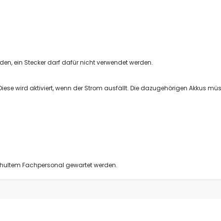
Hosenstücke
Reduzierungen
Sattelstücke
Wickelfalzrohr
Wickelfalzrohre
en, ein Stecker darf dafür nicht verwendet werden.
Wickelfalz T-Stück/Abzweig
Wickelfalz Bögen
 Diese wird aktiviert, wenn der Strom ausfällt. Die dazugehörigen Akkus m
Wickelfalz Hosenstück
Wickelfalz Reduzierung
Wickelfalz Steckverbinder
Wickelfalz Muffen
Wickelfalz Bundkragen
Wickelfalz Enddeckel
chultem Fachpersonal gewartet werden.
Wickelfalz Sattelstücke
Wickelfalz Drosselklappen
Wickelfalz Schalldämpfer
Weitere Rohrbauteile