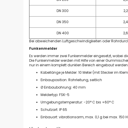
DN 300
2,
DN 350
2,
DN 400
2,
Bei abweichenden Luftgeschwindigkeiten oder Rohrdurchm
Funkenmelder
Es werden immer zwei Funkenmelder eingesetzt, wobei
Die Funkenmelder werden mit Hilfe von einer Gummischeib
nur in einem komplett dunklen Bereich eingebaut werden (
Kabellänge je Melder: 10 Meter (mit Stecker im Kl
Einbauposition: Rohrleitung, seitlich
Ø Einbaubohrung: 40 mm
Meldertyp: FSK-5
Umgebungstemperatur: -20° C bis +60° C
Schutzart: IP 65
Einbauort: vibrationsarm, max. 0,1 g bei max. 150 H