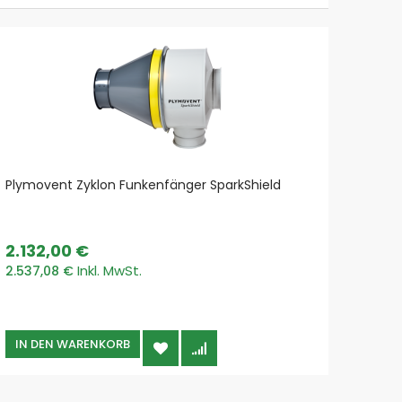
Plymovent Zyklon Funkenfänger SparkShield
Geove
2.132,00 €
704,
2.537,08 €
838,5
IN DEN WARENKORB
IN 