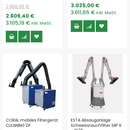
3.035,00 €
2.986,58 €
3.611,65 €
Special
2.609,40 €
Price
3.105,19 €
CORAL mobiles Filtergerät
ESTA Absauganlage
CLEANING DF
Schweissrauchfilter SRF K