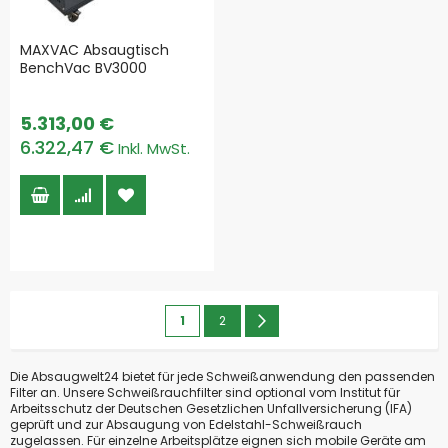
MAXVAC Absaugtisch
BenchVac BV3000
5.313,00 €
6.322,47 €
Seite
Sie
Seite
Seite
Weiter
1
2
lesen
Die Absaugwelt24 bietet für jede Schweißanwendung den passenden
gerade
Filter an. Unsere Schweißrauchfilter sind optional vom Institut für
Arbeitsschutz der Deutschen Gesetzlichen Unfallversicherung (IFA)
die
geprüft und zur Absaugung von Edelstahl-Schweißrauch
Seite
zugelassen. Für einzelne Arbeitsplätze eignen sich mobile Geräte am