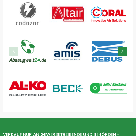
VERKAUF NUR AN GEWERBETREIBENDE UND BEHÖRDEN -