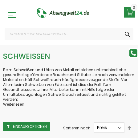
Zum
Inhalt
0
springen
SEA
SCHWEISSEN
Beim Schweißen und Löten von Metall entstehen unterschiedliche
gesundheitsgefährdende Rauche und Stäube. Je nach verwendetem
Material enthält Schweißrauch häufig krebserzeugende Stoffe. Vor
Allem beim Schweißen von Edelstahl ist dies der Fall. Zum
Gesundheitsschutz Ihrer Mitarbeiter kann mit Hilfe folgender
Umluftabsauganlagen Schweißrauch erfasst und richtig gefiltert
werden:
Weiterlesen
EINKAUFSOPTIONEN
Abs
Sortieren nach
sor