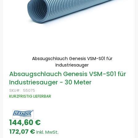
Absaugschlauch Genesis VSM-S01 für
Industriesauger
Zum
Absaugschlauch Genesis VSM-S01 für
Anfang
Industriesauger - 30 Meter
der
Bildgalerie
SKU
55075
springen
KURZFRISTIG LIEFERBAR
144,60 €
172,07 €