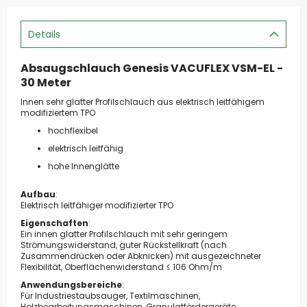
Details
Absaugschlauch Genesis VACUFLEX VSM-EL -
30 Meter
Innen sehr glatter Profilschlauch aus elektrisch leitfähigem
modifiziertem TPO
hochflexibel
elektrisch leitfähig
hohe Innenglätte
Aufbau
:
Elektrisch leitfähiger modifizierter TPO
Eigenschaften
:
Ein innen glatter Profilschlauch mit sehr geringem
Strömungswiderstand, guter Rückstellkraft (nach
Zusammendrücken oder Abknicken) mit ausgezeichneter
Flexibilität, Oberflächenwiderstand ≤ 106 Ohm/m
Anwendungsbereiche
:
Für Industriestaubsauger, Textilmaschinen,
Holzbearbeitungsmaschinen, Granulatfördergeräte,