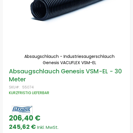
Absaugschlauch - Industriesaugerschlauch
Genesis VACUFLEX VSM-EL
Zum
Absaugschlauch Genesis VSM-EL - 30
Anfang
Meter
der
Bildgalerie
SKU
55074
springen
KURZFRISTIG LIEFERBAR
206,40 €
245,62 €