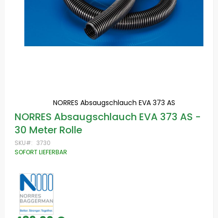
NORRES Absaugschlauch EVA 373 AS
Zum
NORRES Absaugschlauch EVA 373 AS -
Anfang
30 Meter Rolle
der
Bildgalerie
SKU
3730
springen
SOFORT LIEFERBAR