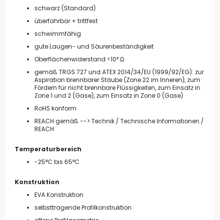
schwarz (Standard)
überfahrbar + trittfest
schwimmfähig
gute Laugen- und Säurenbeständigkeit
Oberflächenwiderstand <10¹¹ Ω
gemäß TRGS 727 und ATEX 2014/34/EU (1999/92/EG): zur
Aspiration brennbarer Stäube (Zone 22 im Inneren), zum
Fördern für nicht brennbare Flüssigkeiten, zum Einsatz in
Zone 1 und 2 (Gase), zum Einsatz in Zone 0 (Gase)
RoHS konform
REACH gemäß --> Technik / Technische Informationen /
REACH
Temperaturbereich
-25°C bis 65°C
Konstruktion
EVA Konstruktion
selbsttragende Profilkonstruktion