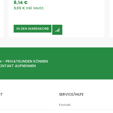
8,14 €
Holz
9,69 €
Kunststoffe
Aerosole
Nassabscheider
IN DEN WARENKORB
Hallenlüftung
Lebensmittel
Schweissrauch
Standard
W3
N - PRIVATKUNDEN KÖNNEN
mobile Absauganlagen
KONTAKT AUFNEHMEN
Ölnebelabscheider
Rohrleitungssysteme
Bördelrohr
Bördelrohre
Absaugrohre
HT
SERVICE/HILFE
Absperrschieber
Kontakt
Abzweige
Bögen