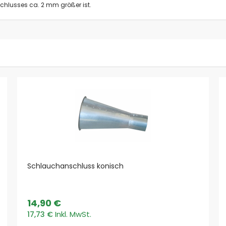
chlusses ca. 2 mm größer ist.
Kunststoffspäne und Stäube
Metallspäne und Stäube
Schweißrauch & Lötrauch
Prozesse
Schweißen, Löten, Lasern
Schleifen & Polieren
Sägen, Trennen, Schneiden
Drehen, Fräsen, Ziehen
Saugen & Reinigen
Vorabscheidesysteme
Funkenvorabscheider
Vorabscheider Späne & Stäube
Absauganlagen Top Marken
Schlauchanschluss konisch
AL-KO
Coral
ESTA
14,90 €
Pionier
17,73 €
Plymovent