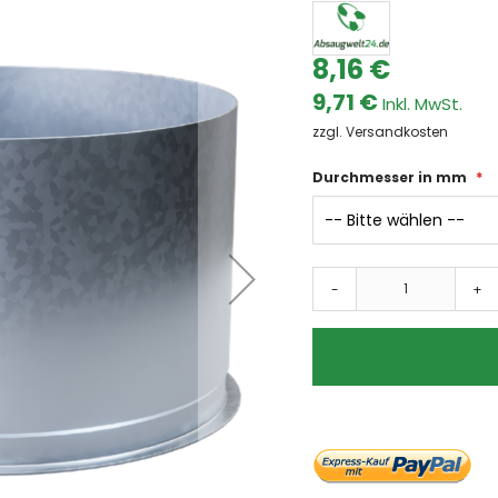
Dämpfe
Farben & Lacke
8,16 €
Fasern
9,71 €
Ölnebel
Späne
zzgl. Versandkosten
Schweissrauch
Durchmesser in mm
Schleifstaub
Branchen
Automotive
Metallindustrie
-
+
Umwelttechnik
Lebensmittel
Chemie und Pharma
Kunststoffe
Holzverarbeitung
Absauganlagen
Absauganlage
mobile Absauganlagen