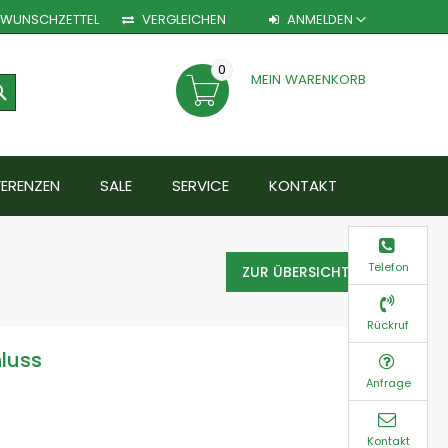
WUNSCHZETTEL
VERGLEICHEN
ANMELDEN
0
MEIN WARENKORB
SEARCH
FERENZEN
SALE
SERVICE
KONTAKT
Telefon
ZUR ÜBERSICHT
Rückruf
luss
Anfrage
Kontakt