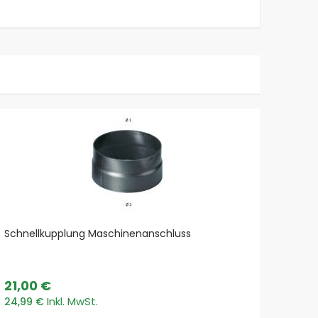
Schnellkupplung Maschinenanschluss
Samml
Schla
21,00 €
299,
24,99 €
355,8