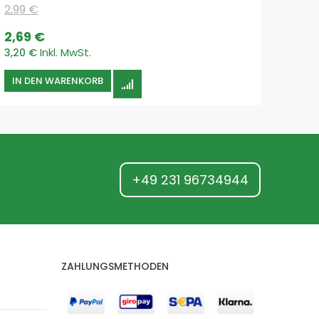
4,30
2,99 €
5,12 €
Special
2,69 €
Price
3,20 €
IN DEN WARENKORB
IN 
+49 231 96734944
ZAHLUNGSMETHODEN