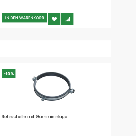
IN DEN WARENKORB
IN 
-10%
Rohrschelle mit Gummieinlage
Spann
und S