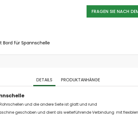
stationäre Absauganlagen
FRAGEN SIE NACH D
Holzspäne Absauganlagen
Metallstaub Absauganlagen
Schweißrauch Absauganlagen
Ölnebel Absauganlagen
 Bord für Spannschelle
Mas
Farbnebel Absauganlagen
Industriesauger
Industriesauger Flüssigkeiten / Späne
Industriesauger Feststoffe / Stäube
Industriesauger Ex
DETAILS
PRODUKTANHÄNGE
ATEX Absauganlagen
Emissionen
nnschelle
Abgase
 Rohrschellen und die andere Seite ist glatt und rund
Aerosole / Ölnebel
schine geschoben und dient als weiterführende Verbindung mit flexibl
Dämpfe & Gerüche
Farben & Lacke
Fasern
Holzspäne und Stäube (BGI 739-2)