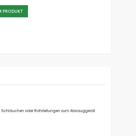
EM PRODUKT
chinenanschluss mit Bord für Spannschelle
en Schläuchen oder Rohrleitungen zum Absauggerät