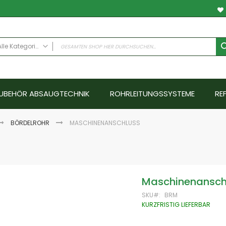
Alle Kategorien
ALLE KATEGORIEN
Anwendungsfälle
UBEHÖR ABSAUGTECHNIK
ROHRLEITUNGSSYSTEME
RE
Schweissrauch
Schleifstaub - Metall
Schleifstaub ATEX
BÖRDELROHR
MASCHINENANSCHLUSS
Schleifstaub Holz
Ölnebel
Farbnebel - Nassabscheider
Hallenlüftungssysteme
Maschinenansch
Schallschutz
SKU
BRM
Emissionen
KURZFRISTIG LIEFERBAR
Abgase
Aerosole