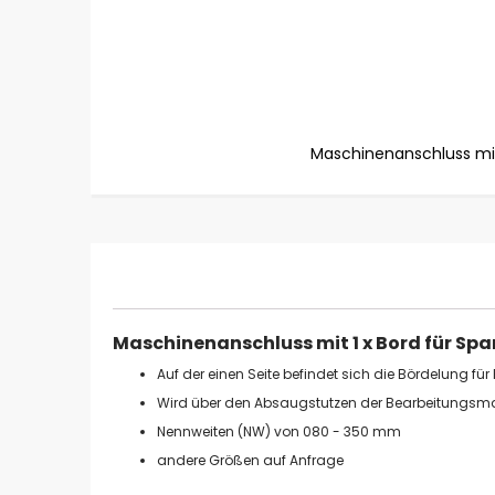
Maschinenanschluss mit
Zum
Anfang
der
Bildgalerie
springen
Maschinenanschluss mit 1 x Bord für Spa
Auf der einen Seite befindet sich die Bördelung für
Wird über den Absaugstutzen der Bearbeitungsma
Nennweiten (NW) von 080 - 350 mm
andere Größen auf Anfrage