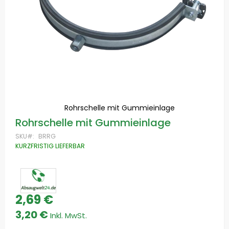
Rohrschelle mit Gummieinlage
Zum
Rohrschelle mit Gummieinlage
Anfang
der
SKU
BRRG
Bildgalerie
KURZFRISTIG LIEFERBAR
springen
2,69 €
Special
Price
3,20 €