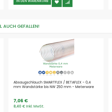
IN DEN WARENKORB
Filtration Group
Fumex
SEMO-TEC
NESTRO
LL AUCH GEFALLEN!
Kärcher
Schleifstaub
ATEX
Metall
Holz
Kunststoffe
Stein und Zement
Pharma und Chemie
Glas und Keramik
Absaugschlauch SMARTFLEX / BETAFLEX - 0,4
Papier und Textil
mm Wandstärke bis NW 250 mm - Meterware
Abgase
Farben & Lacke
7,06 €
Späne
8,40 €
Metall