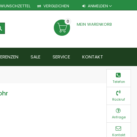
WUNSCHZETTEL
VERGLEICHEN
ANMELDEN
0
MEIN WARENKORB
SEARCH
FERENZEN
SALE
SERVICE
KONTAKT
Telefon
ohr
Rückruf
Anfrage
Kontakt