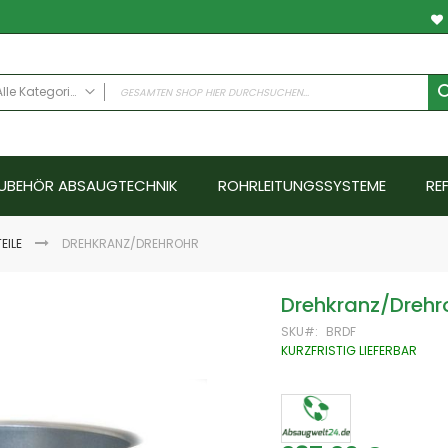
Alle Kategorien
ALLE KATEGORIEN
Anwendungsfälle
UBEHÖR ABSAUGTECHNIK
ROHRLEITUNGSSYSTEME
RE
Schweissrauch
Schleifstaub - Metall
Schleifstaub ATEX
EILE
DREHKRANZ/DREHROHR
Schleifstaub Holz
Ölnebel
Drehkranz/Drehr
Farbnebel - Nassabscheider
SKU
BRDF
Hallenlüftungssysteme
KURZFRISTIG LIEFERBAR
Schallschutz
Emissionen
Abgase
Aerosole