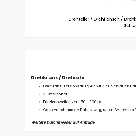
Drehteller / Drehflansch / Dreh
Schl
Zum
Anfang
der
Bildgalerie
springen
Drehkranz / Drehrohr
Drehkranz-Torsionsausgleich für PU-Schläuche
360° drehbar
Für Nennweiten von 150 - 300 m
Oben Anschluss an Rohrleitung, unten Anschluss 
Weitere Durchmesser auf Anfrage.