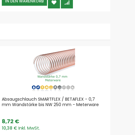
IN DEN WARENKORB
IN 
Absaugschlauch SMARTFLEX / BETAFLEX - 0,7
mm Wandstärke bis NW 250 mm - Meterware
8,72 €
10,38 €