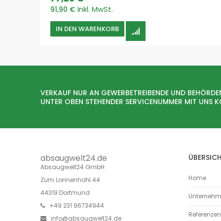
Price
91,90 €
IN DEN WARENKORB
VERKAUF NUR AN GEWERBETREIBENDE UND BEHÖRDE
UNTER OBEN STEHENDER SERVICENUMMER MIT UNS 
absaugwelt24.de
ÜBERSIC
Absaugwelt24 GmbH
Home
Zum Lonnenhohl 44
44319 Dortmund
Unterneh
+49 231 96734944
Referenzen
info@absaugwelt24.de