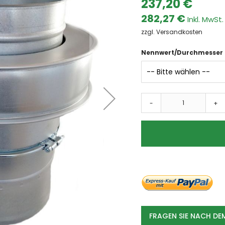
237,20 €
Dämpfe
282,27 €
Farben & Lacke
zzgl. Versandkosten
Fasern
Ölnebel
Nennwert/Durchmesser
Späne
Schweissrauch
Schleifstaub
Branchen
-
+
Automotive
Metallindustrie
Umwelttechnik
Lebensmittel
Chemie und Pharma
Kunststoffe
Holzverarbeitung
Absauganlagen
Absauganlage
FRAGEN SIE NACH D
mobile Absauganlagen