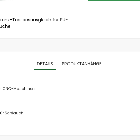
stationäre Absauganlagen
Holzspäne Absauganlagen
kranz-Torsionsausgleich für PU-
Drehteller 
Metallstaub Absauganlagen
äuche
Schweißrauch Absauganlagen
Ölnebel Absauganlagen
Farbnebel Absauganlagen
Industriesauger
Industriesauger Flüssigkeiten / Späne
DETAILS
PRODUKTANHÄNGE
Industriesauger Feststoffe / Stäube
Industriesauger Ex
ATEX Absauganlagen
 an CNC-Maschinen
Emissionen
Abgase
Aerosole / Ölnebel
für Schlauch
Dämpfe & Gerüche
Farben & Lacke
Fasern
Holzspäne und Stäube (BGI 739-2)