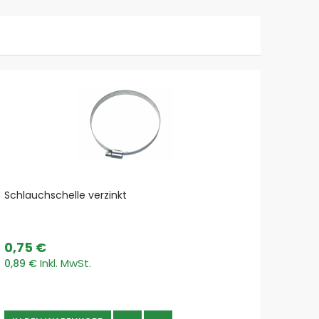
Schlauchschelle verzinkt
Schla
0,75 €
14,9
0,89 €
17,73