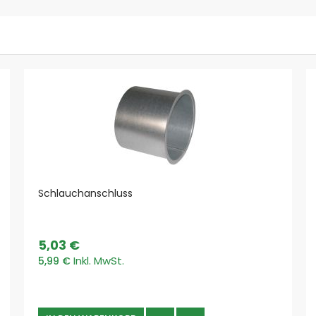
Kunststoffspäne und Stäube
Metallspäne und Stäube
Schweißrauch & Lötrauch
Prozesse
Schweißen, Löten, Lasern
Schleifen & Polieren
Sägen, Trennen, Schneiden
Drehen, Fräsen, Ziehen
Saugen & Reinigen
Vorabscheidesysteme
Funkenvorabscheider
Schlauchanschluss
Vorabscheider Späne & Stäube
Absauganlagen Top Marken
AL-KO
5,03 €
Coral
5,99 €
ESTA
Pionier
Plymovent