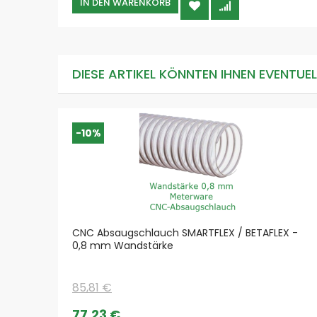
IN DEN WARENKORB
DIESE ARTIKEL KÖNNTEN IHNEN EVENTUE
-10%
CNC Absaugschlauch SMARTFLEX / BETAFLEX -
0,8 mm Wandstärke
85,81 €
Special
77,23 €