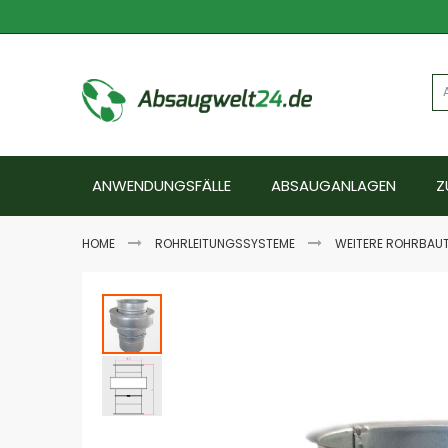
Zum
Inhalt
springen
ANWENDUNGSFÄLLE
ABSAUGANLAGEN
Z
HOME
ROHRLEITUNGSSYSTEME
WEITERE ROHRBAUT
Zum
Ende
der
Bildgalerie
springen