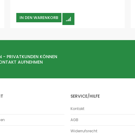
Holz
Kunststoffe
IN DEN WARENKORB
Aerosole
Nassabscheider
Hallenlüftung
Lebensmittel
Schweissrauch
N - PRIVATKUNDEN KÖNNEN
Standard
KONTAKT AUFNEHMEN
W3
mobile Absauganlagen
Ölnebelabscheider
Rohrleitungssysteme
HT
SERVICE/HILFE
Bördelrohr
Bördelrohre
Kontakt
Absaugrohre
Absperrschieber
men
AGB
Abzweige
Widerrufsrecht
Bögen