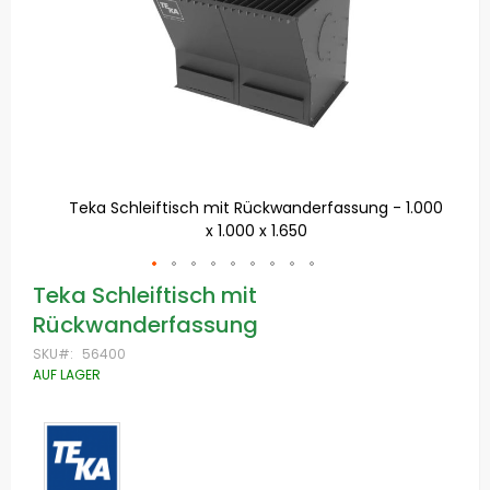
1.500
Teka Schleiftisch mit Rückwanderfassung - 1.000
T
x 1.000 x 1.650
Zum
Teka Schleiftisch mit
Anfang
Rückwanderfassung
der
Bildgalerie
SKU
56400
springen
AUF LAGER