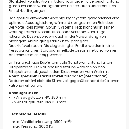
Stahlblechkonstruktion mit durchgängiger Pulverbeschichtung
garantiert einen wartungsarmen Betrieb, auch unter robusten
Einsatzbedingungen.
Das speziell entwickelte Abreinigungssystem gewährleistet eine
optimale Absaugleistung während des gesamten Betriebes.
Der Vorteil des Power-Sprüh-Systems liegt nicht nur in seiner
wartungsarmen Konstruktion, ohne verschleißanfällige
rotierende Düsen, sondern auch in der Verwendung von
niedrigem Abreinigungsdruck bzw. geringem
Druckluftverbrauch. Die abgereinigten Partikel werden in einer
frei zugänglichen Staubsammellade gesammelt und können
anschließend entsorgt werden.
Ein Prallblech aus Kupfer dient als Schutzvorrichtung für die
Filterpatronen. Die Rauche und Stäube werden von den
Filterpatronen abgeschieden. Diese werden vom Werk mit
einem speziellen Filterhilfsmittel precoatiert (beschichtet).
Dadurch erhöht sich die Standzeit gegenüber handelsüblichen
Patronen erheblich.
Ansaugstutzen
- 1 x Ansaugstutzen: NW 250 mm
- 2 x Ansaugstutzen: NW 150 mm
Technische Details
- max. Ventilatorleistung: 3500 m³/h
- max. Pressung: 3000 Pa