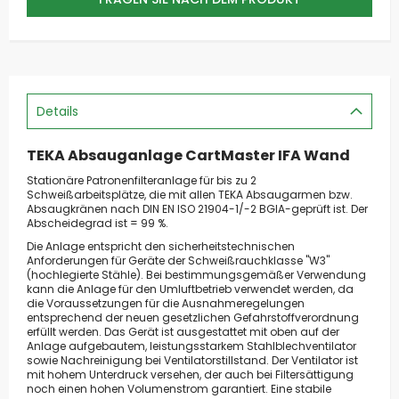
Details
TEKA Absauganlage CartMaster IFA Wand
Stationäre Patronenfilteranlage für bis zu 2
Schweißarbeitsplätze, die mit allen TEKA Absaugarmen bzw.
Absaugkränen nach DIN EN ISO 21904-1/-2 BGIA-geprüft ist. Der
Abscheidegrad ist = 99 %.
Die Anlage entspricht den sicherheitstechnischen
Anforderungen für Geräte der Schweißrauchklasse "W3"
(hochlegierte Stähle). Bei bestimmungsgemäßer Verwendung
kann die Anlage für den Umluftbetrieb verwendet werden, da
die Voraussetzungen für die Ausnahmeregelungen
entsprechend der neuen gesetzlichen Gefahrstoffverordnung
erfüllt werden. Das Gerät ist ausgestattet mit oben auf der
Anlage aufgebautem, leistungsstarkem Stahlblechventilator
sowie Nachreinigung bei Ventilatorstillstand. Der Ventilator ist
mit hohem Unterdruck versehen, der auch bei Filtersättigung
noch einen hohen Volumenstrom garantiert. Eine stabile