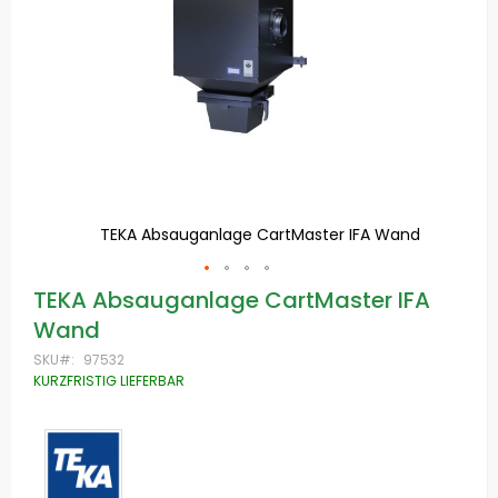
nd
TEKA Absauganlage CartMaster IFA Wand
Zum
TEKA Absauganlage CartMaster IFA
Anfang
Wand
der
Bildgalerie
SKU
97532
springen
KURZFRISTIG LIEFERBAR