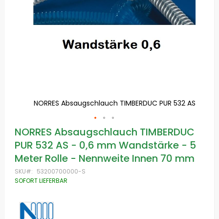
2 AS
NORRES Absaugschlauch TIMBERDUC PUR 532 AS
N
Zum
NORRES Absaugschlauch TIMBERDUC
Anfang
PUR 532 AS - 0,6 mm Wandstärke - 5
der
Bildgalerie
Meter Rolle - Nennweite Innen 70 mm
springen
SKU
53200700000-S
SOFORT LIEFERBAR