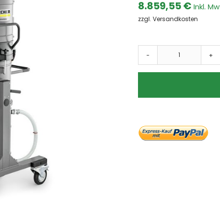
8.859,55 €
Dämpfe
Farben & Lacke
zzgl. Versandkosten
Fasern
Ölnebel
-
+
Späne
Schweissrauch
Schleifstaub
Branchen
Automotive
Metallindustrie
Umwelttechnik
Lebensmittel
Chemie und Pharma
Kunststoffe
Holzverarbeitung
Absauganlagen
Absauganlage
mobile Absauganlagen