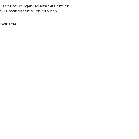
Kunststoffspäne und Stäube
st beim Saugen jederzeit ersichtlich.
n Füllstandsschlauch erfolgen.
Metallspäne und Stäube
Schweißrauch & Lötrauch
ndustrie.
Prozesse
Schweißen, Löten, Lasern
Schleifen & Polieren
Sägen, Trennen, Schneiden
Drehen, Fräsen, Ziehen
Saugen & Reinigen
Vorabscheidesysteme
Funkenvorabscheider
Vorabscheider Späne & Stäube
Absauganlagen Top Marken
AL-KO
Coral
ESTA
Pionier
Plymovent