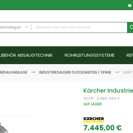
Alle Kategorien
ALLE KATEGORIEN
Anwendungsfälle
UBEHÖR ABSAUGTECHNIK
ROHRLEITUNGSSYSTEME
RE
Schweissrauch
Schleifstaub - Metall
Schleifstaub ATEX
ABSAUGANLAGE
INDUSTRIESAUGER FLÜSSIGKEITEN / SPÄNE
KÄRC
Schleifstaub Holz
Ölnebel
Kärcher Industri
Farbnebel - Nassabscheider
SKU
9.986-064.0
Hallenlüftungssysteme
AUF LAGER
Schallschutz
Emissionen
Abgase
7.445,00 €
Aerosole