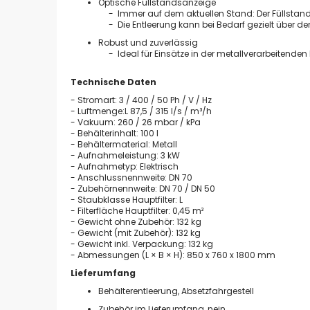
Optische Füllstandsanzeige
- Immer auf dem aktuellen Stand: Der Füllstand i
- Die Entleerung kann bei Bedarf gezielt über de
Robust und zuverlässig
- Ideal für Einsätze in der metallverarbeitenden I
Technische Daten
- Stromart: 3 / 400 / 50 Ph / V / Hz
- Luftmenge:L 87,5 / 315 l/s / m³/h
- Vakuum: 260 / 26 mbar / kPa
- Behälterinhalt: 100 l
- Behältermaterial: Metall
- Aufnahmeleistung: 3 kW
- Aufnahmetyp: Elektrisch
- Anschlussnennweite: DN 70
- Zubehörnennweite: DN 70 / DN 50
- Staubklasse Hauptfilter: L
- Filterfläche Hauptfilter: 0,45 m²
- Gewicht ohne Zubehör: 132 kg
- Gewicht (mit Zubehör): 132 kg
- Gewicht inkl. Verpackung: 132 kg
- Abmessungen (L × B × H): 850 x 760 x 1800 mm
Lieferumfang
Behälterentleerung, Absetzfahrgestell
Zubehör im Lieferumfang, nein