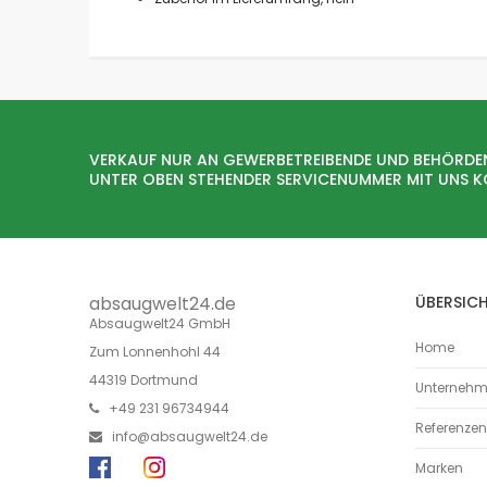
VERKAUF NUR AN GEWERBETREIBENDE UND BEHÖRDE
UNTER OBEN STEHENDER SERVICENUMMER MIT UNS 
absaugwelt24.de
ÜBERSIC
Absaugwelt24 GmbH
Home
Zum Lonnenhohl 44
44319 Dortmund
Unterneh
+49 231 96734944
Referenzen
info@absaugwelt24.de
Marken