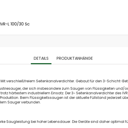
stationäre Absauganlagen
Holzspäne Absauganlagen
Metallstaub Absauganlagen
IVR-L 100/30 Sc
Schweißrauch Absauganlagen
Ölnebel Absauganlagen
Farbnebel Absauganlagen
Industriesauger
Industriesauger Flüssigkeiten / Späne
DETAILS
PRODUKTANHÄNGE
Industriesauger Feststoffe / Stäube
Industriesauger Ex
ATEX Absauganlagen
it verschleißfreiem Seitenkanalverdichter. Gebaut für den 3-Schicht-Betr
Emissionen
ndustriesauger, der sich insbesondere zum Saugen von Flüssigkeiten und/od
Abgase
rotz härtestem industriellem Einsatz. Der 3~ Seitenkanalverdichter des IVR
Aerosole / Ölnebel
 Produktion. Beim Flüssigkeitssaugen ist der aktuelle Füllstand jederzeit 
it dem Sauger verbunden.
Dämpfe & Gerüche
Farben & Lacke
Fasern
ke Saugleistung bei hoher Lebensdauer. Die Geräte sind daher optimal fü
Holzspäne und Stäube (BGI 739-2)