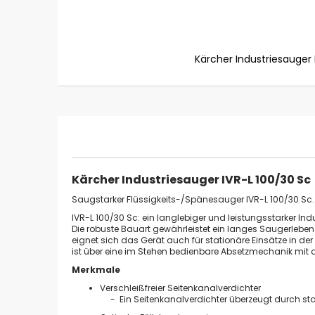
Kärcher Industriesauger 
Zum
Anfang
der
Bildgalerie
springen
Kärcher Industriesauger IVR-L 100/30 Sc
Saugstarker Flüssigkeits-/Spänesauger IVR-L 100/30 Sc. M
IVR-L 100/30 Sc: ein langlebiger und leistungsstarker I
Die robuste Bauart gewährleistet ein langes Saugerleben t
eignet sich das Gerät auch für stationäre Einsätze in der
ist über eine im Stehen bedienbare Absetzmechanik m
Merkmale
Verschleißfreier Seitenkanalverdichter
- Ein Seitenkanalverdichter überzeugt durch star