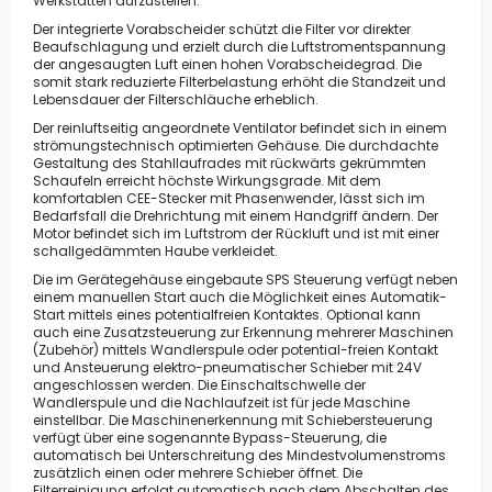
Werkstätten aufzustellen.
Der integrierte Vorabscheider schützt die Filter vor direkter
Beaufschlagung und erzielt durch die Luftstromentspannung
der angesaugten Luft einen hohen Vorabscheidegrad. Die
somit stark reduzierte Filterbelastung erhöht die Standzeit und
Lebensdauer der Filterschläuche erheblich.
Der reinluftseitig angeordnete Ventilator befindet sich in einem
strömungstechnisch optimierten Gehäuse. Die durchdachte
Gestaltung des Stahllaufrades mit rückwärts gekrümmten
Schaufeln erreicht höchste Wirkungsgrade. Mit dem
komfortablen CEE-Stecker mit Phasenwender, lässt sich im
Bedarfsfall die Drehrichtung mit einem Handgriff ändern. Der
Motor befindet sich im Luftstrom der Rückluft und ist mit einer
schallgedämmten Haube verkleidet.
Die im Gerätegehäuse eingebaute SPS Steuerung verfügt neben
einem manuellen Start auch die Möglichkeit eines Automatik-
Start mittels eines potentialfreien Kontaktes. Optional kann
auch eine Zusatzsteuerung zur Erkennung mehrerer Maschinen
(Zubehör) mittels Wandlerspule oder potential-freien Kontakt
und Ansteuerung elektro-pneumatischer Schieber mit 24V
angeschlossen werden. Die Einschaltschwelle der
Wandlerspule und die Nachlaufzeit ist für jede Maschine
einstellbar. Die Maschinenerkennung mit Schiebersteuerung
verfügt über eine sogenannte Bypass-Steuerung, die
automatisch bei Unterschreitung des Mindestvolumenstroms
zusätzlich einen oder mehrere Schieber öffnet. Die
Filterreinigung erfolgt automatisch nach dem Abschalten des