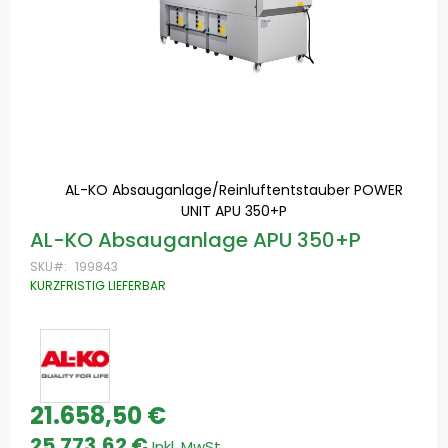
AL-KO Absauganlage/Reinluftentstauber POWER
UNIT APU 350+P
Zum
AL-KO Absauganlage APU 350+P
Anfang
der
SKU
199843
Bildgalerie
KURZFRISTIG LIEFERBAR
springen
21.658,50 €
Special
Price
25.773,62 €