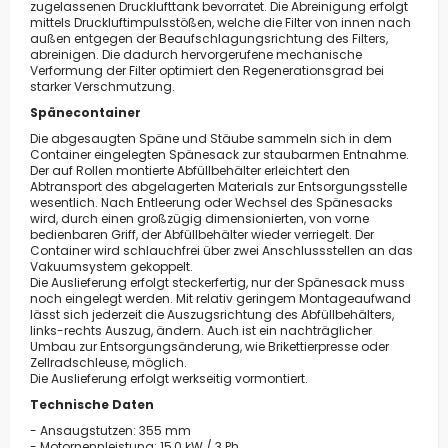
zugelassenen Drucklufttank bevorratet. Die Abreinigung erfolgt
mittels Druckluftimpulsstößen, welche die Filter von innen nach
außen entgegen der Beaufschlagungsrichtung des Filters,
abreinigen. Die dadurch hervorgerufene mechanische
Verformung der Filter optimiert den Regenerationsgrad bei
starker Verschmutzung.
Spänecontainer
Die abgesaugten Späne und Stäube sammeln sich in dem
Container eingelegten Spänesack zur staubarmen Entnahme.
Der auf Rollen montierte Abfüllbehälter erleichtert den
Abtransport des abgelagerten Materials zur Entsorgungsstelle
wesentlich. Nach Entleerung oder Wechsel des Spänesacks
wird, durch einen großzügig dimensionierten, von vorne
bedienbaren Griff, der Abfüllbehälter wieder verriegelt. Der
Container wird schlauchfrei über zwei Anschlussstellen an das
Vakuumsystem gekoppelt.
Die Auslieferung erfolgt steckerfertig, nur der Spänesack muss
noch eingelegt werden. Mit relativ geringem Montageaufwand
lässt sich jederzeit die Auszugsrichtung des Abfüllbehälters,
links-rechts Auszug, ändern. Auch ist ein nachträglicher
Umbau zur Entsorgungsänderung, wie Brikettierpresse oder
Zellradschleuse, möglich.
Die Auslieferung erfolgt werkseitig vormontiert.
Technische Daten
- Ansaugstutzen: 355 mm
- Motornennleistung: 15,0 kW / 3 Ph