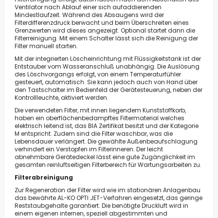
Ventilator nach Ablauf einer sich aufaddierenden
Mindestlaufzeit. Während des Absaugens wird der
Filterdifferenzdruck berwacht und beim Überschreiten eines
Grenzwerten wird dieses angezeigt. Optional startet dann die
Filterreinigung. Mit einem Schalter lässt sich die Reinigung der
Filter manuell starten.
Mit der integrierten Löscheinrichtung mit Flüssigkeitstank ist der
Entstauber vom Wasseranschluß unabhängig. Die Auslösung
des Löschvorgangs erfolgt, von einem Temperaturfühler
gesteuert, automatisch. Sie kann jedoch auch von Hand über
den Tastschalter im Bedienfeld der Gerätesteuerung, neben der
Kontrollleuchte, aktiviert werden.
Die verwendeten Filter, mit innen liegendem Kunststoffkorb,
haben ein oberflächenbedampftes Filtermaterial welches
elektrisch leitend ist, das BIA Zertifikat besitzt und der Kategorie
M entspricht. Zudem sind die Filter waschbar, was die
Lebensdauer verlängert. Die gewählte Außenbeaufschlagung
verhindert ein Verstopfen im Filterinneren. Der leicht
abnehmbare Gerätedeckel lässt eine gute Zugänglichkeit im
gesamten reinluftseitigen Filterbereich für Wartungsarbeiten zu.
Filterabreinigung
Zur Regeneration der Filter wird wie im stationären Anlagenbau
das bewährte AL-KO OPTI JET-Verfahren eingesetzt, das geringe
Reststaubgehalte garantiert. Die benötigte Druckluft wird in
einem eigenen internen, speziell abgestimmten und