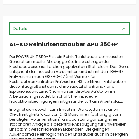
Details
AL-KO Reinluftentstauber APU 350+P
Der POWER UNIT 350+P ist ein Reinluftentstauber der neuesten
Generation mobiler Absauggeräte in selbsttragender
Blechbauweise aus farblich gepulvertem Stahlblech. Das Gerät
entspricht den neuesten Vorschriften und ist mit dem BG-GS
Prüf-zeichen nach GS-HO-07 (mit Vermerk für
Reststaubkonzentration Prüfzeichen H3) zertifiziert. Entstaubern
dieser Baugröße ist somit ohne zusätzliche Brand- und
Explosionsschutzmaßnahmen ein direktes Aufstellen im
Arbeitsraum gestattet. Er schafft hiermit ideale
Produktionsbedingungen mit gesunder Luft am Arbeitsplatz.
Er eignet sich sowohl zum Einsatz in Werkstätten mit einem
Gleichzeitigkeitsfaktor von 2-12 Maschinen (abhängig vom
benötigten Volumenstrom), als auch zur Ergänzung einer
stationären Anlage als dezentrale Absaugung für universellen
Einsatz mit verschiedensten Materialien. Die geringen
Außenabmaße ermöglichen den Entstauber auch in beengten