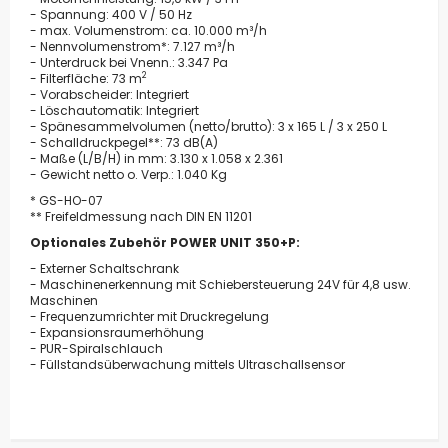
- Spannung: 400 V / 50 Hz
- max. Volumenstrom: ca. 10.000 m³/h
- Nennvolumenstrom*: 7.127 m³/h
- Unterdruck bei Vnenn.: 3.347 Pa
2
- Filterfläche: 73 m
- Vorabscheider: Integriert
- Löschautomatik: Integriert
- Spänesammelvolumen (netto/brutto): 3 x 165 L / 3 x 250 L
- Schalldruckpegel**: 73 dB(A)
- Maße (L/B/H) in mm: 3.130 x 1.058 x 2.361
- Gewicht netto o. Verp.: 1.040 Kg
* GS-HO-07
** Freifeldmessung nach DIN EN 11201
Optionales Zubehör POWER UNIT 350+P:
- Externer Schaltschrank
- Maschinenerkennung mit Schiebersteuerung 24V für 4,8 usw.
Maschinen
- Frequenzumrichter mit Druckregelung
- Expansionsraumerhöhung
- PUR-Spiralschlauch
- Füllstandsüberwachung mittels Ultraschallsensor