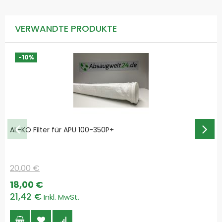
VERWANDTE PRODUKTE
-10%
AL-KO Filter für APU 100-350P+
20,00 €
Special
18,00 €
Price
21,42 €