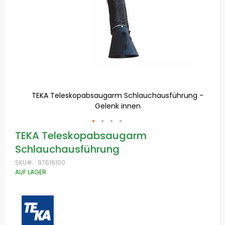
ung -
TEKA Teleskopabsaugarm Schlauchausführung -
T
Gelenk innen
Zum
TEKA Teleskopabsaugarm
Anfang
Schlauchausführung
der
Bildgalerie
SKU
97616100
springen
AUF LAGER