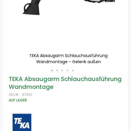
TEKA Absaugarm Schlauchausführung
r
Wandmontage - Gelenk außen
Zum
TEKA Absaugarm Schlauchausführung
Anfang
Wandmontage
der
Bildgalerie
SKU
97601
springen
AUF LAGER