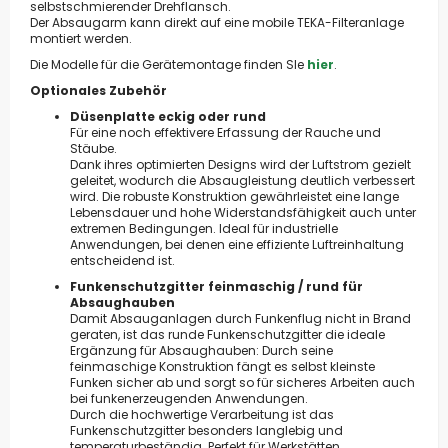
selbstschmierender Drehflansch.
Der Absaugarm kann direkt auf eine mobile TEKA-Filteranlage
montiert werden.
Die Modelle für die Gerätemontage finden SIe
hier
.
Optionales Zubehör
Düsenplatte eckig oder rund
Für eine noch effektivere Erfassung der Rauche und
Stäube.
Dank ihres optimierten Designs wird der Luftstrom gezielt
geleitet, wodurch die Absaugleistung deutlich verbessert
wird. Die robuste Konstruktion gewährleistet eine lange
Lebensdauer und hohe Widerstandsfähigkeit auch unter
extremen Bedingungen. Ideal für industrielle
Anwendungen, bei denen eine effiziente Luftreinhaltung
entscheidend ist.
Funkenschutzgitter feinmaschig / rund für
Absaughauben
Damit Absauganlagen durch Funkenflug nicht in Brand
geraten, ist das runde Funkenschutzgitter die ideale
Ergänzung für Absaughauben: Durch seine
feinmaschige Konstruktion fängt es selbst kleinste
Funken sicher ab und sorgt so für sicheres Arbeiten auch
bei funkenerzeugenden Anwendungen.
Durch die hochwertige Verarbeitung ist das
Funkenschutzgitter besonders langlebig und
temperaturbeständig. Perfekt für Werkstätten,