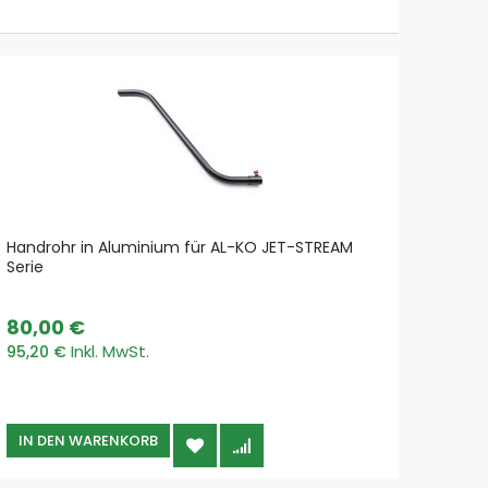
Handrohr in Aluminium für AL-KO JET-STREAM
Boden
Serie
80,00 €
106,
95,20 €
126,1
IN DEN WARENKORB
IN 