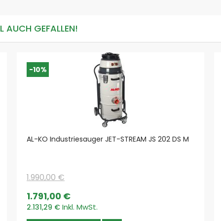
Filtration Group
Fumex
LL AUCH GEFALLEN!
SEMO-TEC
NESTRO
Kärcher
-10%
Schleifstaub
ATEX
Metall
Holz
Kunststoffe
Stein und Zement
AL-KO Industriesauger JET-STREAM JS 202 DS M
Pharma und Chemie
Glas und Keramik
Papier und Textil
1.990,00 €
Abgase
Special
1.791,00 €
Farben & Lacke
Price
2.131,29 €
Späne
Metall