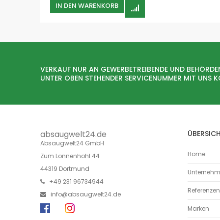
IN DEN WARENKORB
VERKAUF NUR AN GEWERBETREIBENDE UND BEHÖRDE
UNTER OBEN STEHENDER SERVICENUMMER MIT UNS 
absaugwelt24.de
ÜBERSIC
Absaugwelt24 GmbH
Home
Zum Lonnenhohl 44
44319 Dortmund
Unterneh
+49 231 96734944
Referenzen
info@absaugwelt24.de
Marken