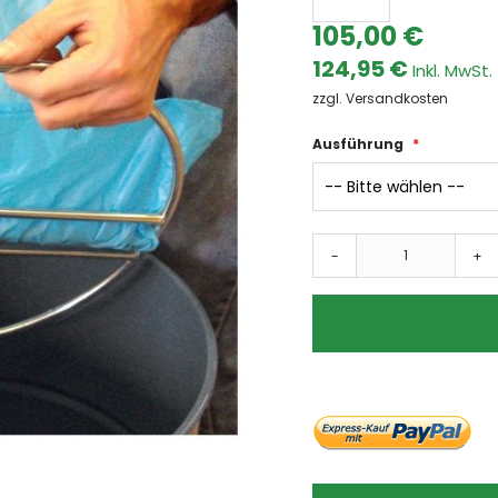
Dämpfe
105,00 €
Farben & Lacke
124,95 €
Fasern
zzgl. Versandkosten
Ölnebel
Späne
Ausführung
Schweissrauch
Schleifstaub
Branchen
Automotive
-
+
Metallindustrie
Umwelttechnik
Lebensmittel
Chemie und Pharma
Kunststoffe
Holzverarbeitung
Absauganlagen
Absauganlage
mobile Absauganlagen