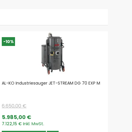
-10%
-10%
AL-KO Industriesauger JET-STREAM DG 70 EXP M
AL-KO
6.650,00 €
3.515
Special
Specia
5.985,00 €
3.16
Price
Price
7.122,15 €
3.764