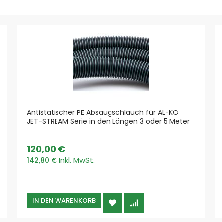
Kunststoffspäne und Stäube
Metallspäne und Stäube
In
Schweißrauch & Lötrauch
den
Prozesse
Warenkorb
Schweißen, Löten, Lasern
Schleifen & Polieren
Sägen, Trennen, Schneiden
Drehen, Fräsen, Ziehen
Saugen & Reinigen
Antistatischer PE Absaugschlauch für AL-KO
Vorabscheidesysteme
JET-STREAM Serie in den Längen 3 oder 5 Meter
Funkenvorabscheider
Vorabscheider Späne & Stäube
120,00 €
Absauganlagen Top Marken
142,80 €
AL-KO
Coral
ESTA
IN DEN WARENKORB
Pionier
Plymovent