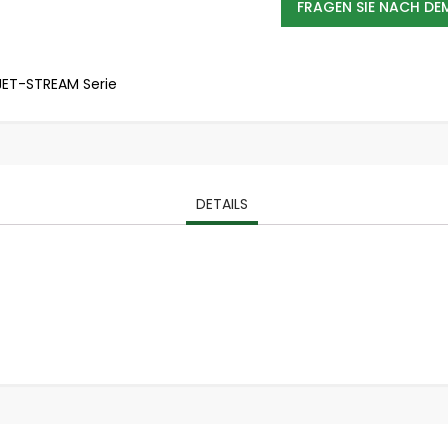
FRAGEN SIE NACH D
stationäre Absauganlagen
Holzspäne Absauganlagen
Metallstaub Absauganlagen
 JET-STREAM Serie
Schweißrauch Absauganlagen
Ölnebel Absauganlagen
Farbnebel Absauganlagen
Industriesauger
Industriesauger Flüssigkeiten / Späne
DETAILS
Industriesauger Feststoffe / Stäube
Industriesauger Ex
ATEX Absauganlagen
Emissionen
Abgase
Aerosole / Ölnebel
Dämpfe & Gerüche
Farben & Lacke
Fasern
Holzspäne und Stäube (BGI 739-2)