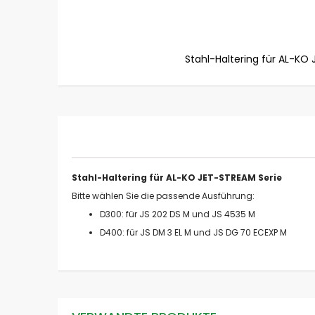
Stahl-Haltering für AL-KO
Zum
Anfang
der
Bildgalerie
springen
Stahl-Haltering für AL-KO JET-STREAM Serie
Bitte wählen Sie die passende Ausführung:
D300: für JS 202 DS M und JS 4535 M
D400: für JS DM 3 EL M und JS DG 70 ECEXP M