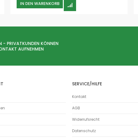
IN DEN WARENKORB
Holz
Kunststoffe
Aerosole
Nassabscheider
Hallenlüftung
N - PRIVATKUNDEN KÖNNEN
Lebensmittel
KONTAKT AUFNEHMEN
Schweissrauch
Standard
W3
mobile Absauganlagen
HT
SERVICE/HILFE
Ölnebelabscheider
Rohrleitungssysteme
Kontakt
Bördelrohr
Bördelrohre
men
AGB
Absaugrohre
Widerrufsrecht
Absperrschieber
Abzweige
Datenschutz
Bögen