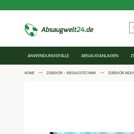
Zum
Inhalt
springen
ANWENDUNGSFÄLLE
ABSAUGANLAGEN
Z
HOME
ZUBEHÖR - ABSAUGTECHNIK
ZUBEHÖR INDU
Zum
Ende
der
Bildgalerie
springen