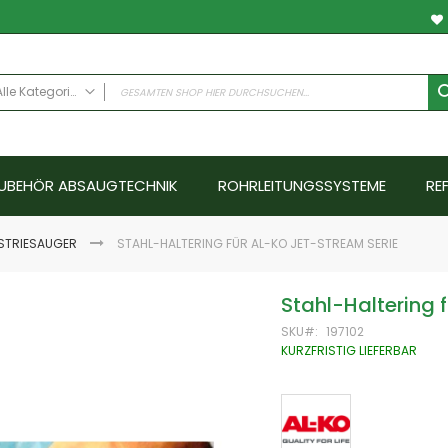
Alle Kategorien
ALLE KATEGORIEN
Anwendungsfälle
UBEHÖR ABSAUGTECHNIK
ROHRLEITUNGSSYSTEME
RE
Schweissrauch
Schleifstaub - Metall
Schleifstaub ATEX
STRIESAUGER
STAHL-HALTERING FÜR AL-KO JET-STREAM SERIE
Schleifstaub Holz
Ölnebel
Stahl-Haltering 
Farbnebel - Nassabscheider
SKU
197102
Hallenlüftungssysteme
KURZFRISTIG LIEFERBAR
Schallschutz
Emissionen
Abgase
Aerosole