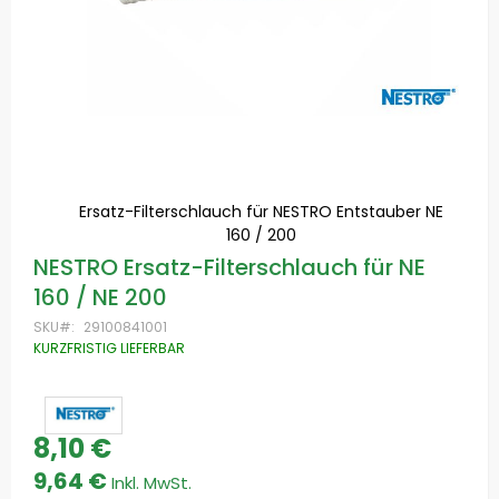
Ersatz-Filterschlauch für NESTRO Entstauber NE
160 / 200
Zum
NESTRO Ersatz-Filterschlauch für NE
Anfang
160 / NE 200
der
Bildgalerie
SKU
29100841001
springen
KURZFRISTIG LIEFERBAR
8,10 €
9,64 €