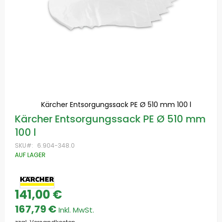
Kärcher Entsorgungssack PE Ø 510 mm 100 l
Zum
Kärcher Entsorgungssack PE Ø 510 mm
Anfang
100 l
der
Bildgalerie
SKU
6.904-348.0
springen
AUF LAGER
141,00 €
167,79 €