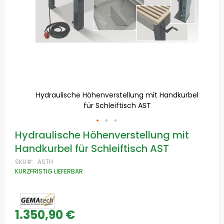
Hydraulische Höhenverstellung mit Handkurbel
für Schleiftisch AST
Zum
Hydraulische Höhenverstellung mit
Anfang
Handkurbel für Schleiftisch AST
der
Bildgalerie
SKU
ASTH
springen
KURZFRISTIG LIEFERBAR
1.350,90 €